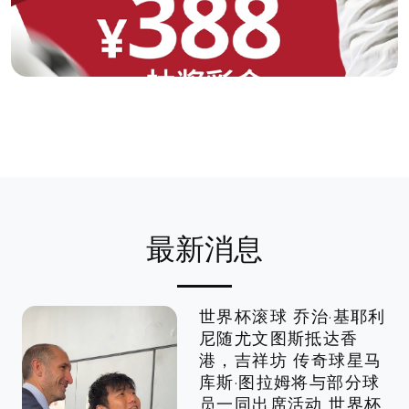
最新消息
世界杯滚球 乔治·基耶利
尼随尤文图斯抵达香
港，吉祥坊 传奇球星马
库斯·图拉姆将与部分球
员一同出席活动 世界杯