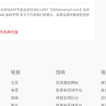
坊APP手机吉祥坊WELLBET【访问smartjxf.com】吉祥
aowb 版权申明 本文不代表我们的观点。如果这篇转载侵犯您的
手机网页版
链接
指南
项
主页
买球赛的网站
体
体育
世界杯买球平台
体
游戏
球探足球比分
买
图片
世界杯买球平台
靠