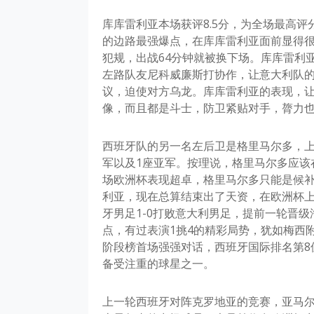
库库雷利亚本场获评8.5分，为全场最高
的边路最强爆点，在库库雷利亚面前显得很
犯规，出战64分钟就被换下场。库库雷利
左路队友尼科威廉斯打协作，让意大利队
议，迫使对方乌龙。库库雷利亚的表现，让
像，而且都是斗士，防卫紧贴对手，膂力
西班牙队的另一名左后卫是格里马尔多，上
军以及1座亚军。按理说，格里马尔多应该
场欧洲杯表现超卓，格里马尔多只能是候补
利亚，现在总算结束出了天资，在欧洲杯上
牙男足1-0打败意大利男足，提前一轮晋级
点，有过表演1挑4的精彩局势，犹如梅西
阶段榜首场强强对话，西班牙国际排名第8
备受注重的球星之一。
上一轮西班牙对阵克罗地亚的竞赛，亚马尔