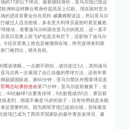
场的17岁以下球员。最新德转身价，亚马尔现已抵达
经过欧洲杯这样舞台将身价提高至上亿欧。现在面对意大
场的进攻首要会合在尼科-威廉姆斯这边，所以亚马尔
次打破过人适当抢镜，多名意大利球员逼抢时甚至尴尬
带球推动，首要迪马尔科跟在亚马尔的死后，还一直不
随后若日尼奥上前飞铲也是没有拦下，还影响了迪马尔
，卡拉菲里奥上抢也是被撞倒在地，终究皮球来到莫
点射门被挡出，错失良机。
的围追堵截，一点都不惧怕，成功连过3人，其间迪马
，亚马尔再一次展现了自己自傲的带球方法，还有年青
脚超级国际波。第60分钟，亚马尔禁区外围拿球后直
祥官网总站勇担使命
第71分钟，亚马尔提前被换下，全
次，44次触球1次要害传球，9次敌视成功5次，赛后获
老练老到，彻底不像是16岁的孩子，仅有怅惘就是未能
球者还需要时间。因为西班牙现已提前出线，意味着亚
此前现已成为了西班牙国家队的最年青首发球员、最