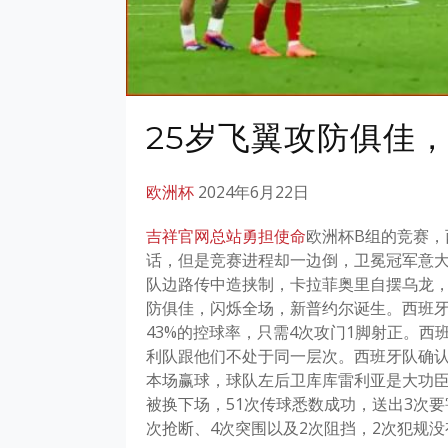
25岁飞翼攻防俱佳
欧洲杯
2024年6月22日
吉祥官网总站勇担使命
欧洲杯B组的竞赛，
话，但是竞赛进程却一边倒，卫冕冠军意大
队边路传中造挟制，卡拉菲奥里自摆乌龙，
防俱佳，闪烁全场，新普约尔诞生。西班牙
43%的控球率，只需4次攻门1脚射正。
利队跟他们不处于同一层次。西班牙队确
本场赢球，球队左后卫库库雷利亚是大功
被换下场，51次传球悉数成功，送出3次要
次抢断、4次突围以及2次阻挡，2次犯规