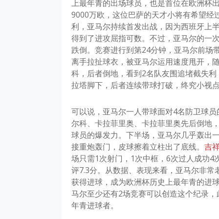
上最年青的出场球员，也是首位在欧洲杯出
9000万欧，这位巴萨的天才小将有希望
利，亚马尔持续首发出战，因为西班牙上半
得到了进攻屈指可数。不过，亚马尔的一
跌倒。竞赛进行到第24分钟，亚马尔前场
离手拉扯球衣，被亚马尔运用速度甩开，
科，后者倒地，看到2名队友围追堵截失利
拉塔脚下，后者连续带球打破，终究小视
可以说，亚马尔一人带球面对4名防卫球员
尔科、卡拉菲里奥、卡拉菲里奥先后倒地
球员的爆发力。下半场，亚马尔几乎轰出一
接重炮轰门，皮球擦着立柱出了底线。
吉
场只需1次射门，1次中框，6次过人成功4
评7.3分。从数据、表现来看，亚马尔非常
获得进球，成为欧洲杯历史上最年青的进
马尔至少还有2场竞赛可以创造这个纪录，
年青进球者。