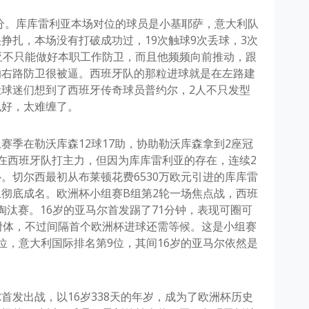
评分。库库雷利亚本场对位的球员是小基耶萨，意大利队
挣扎，本场没有打破成功过，19次触球9次丢球，3次
亚不只能做好本职工作防卫，而且他频频向前推动，跟
的右路防卫很被逼。西班牙队的那粒进球就是在左路建
球迷们想到了西班牙传奇球员普约尔，2人不只发型
也好，太难缠了。
赛季在勒沃库森12球17助，协助勒沃库森拿到2座冠
在西班牙队打主力，但因为库库雷利亚的存在，连续2
。切尔西最初从布莱顿花费6530万欧元引进的库库雷
彻底成名。欧洲杯小组赛B组第2轮一场焦点战，西班
淘汰赛。16岁的亚马尔首发踢了71分钟，表现可圈可
附体，不过间隔首个欧洲杯进球还需等候。这是小组赛
位，意大利国际排名第9位，其间16岁的亚马尔依然是
首发出战，以16岁338天的年岁，成为了欧洲杯历史