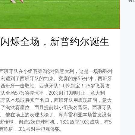
，闪烁全场，新普约尔诞生
西班牙队在小组赛第2轮对阵意大利，这是一场强强对
利遭到了西班牙队的约束。竞赛的第55分钟，西班牙
西班牙一击取胜。西班牙队1-0挖到宝！25岁飞翼攻
队全场57%的控球率，20次射门9脚射正，意大利
西班牙队本场取胜实至名归，西班牙队用表现证明，意大
认了淘汰赛座位，而且提前以小组头名晋级。西班牙队
臣，他在场上的表现太稳了。库库雷利亚本场首发没有
害传球，创造2次进球时机，13次敌视10次成功，有5
没有吃牌，3次被对手犯规侵犯。