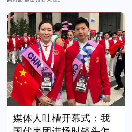
媒体人吐槽开幕式：我
国代表团进场时镜头怎