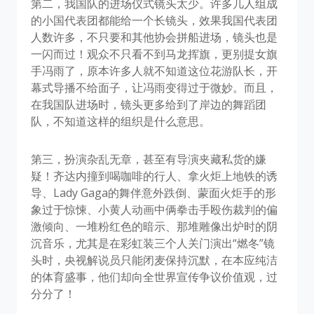
第二，我国队的进场仪式镜头太少。许多几人组成
的小国代表团都能给一个长镜头，效果我国代表团
人数许多，不只要和其他协会拼船进场，镜头也是
一闪而过！观众不只看不到马龙挥旗，更别提女旗
手冯雨了，原本许多人就不知道这位花游队长，开
幕式导播不给面子，让冯雨变得过于微妙。而且，
在我国队进场时，镜头更多给到了岸边的舞蹈团
队，不知道这样的组织是什么意思。
第三，扮演杂乱无章，甚至有导演夹藏私货的嫌
疑！齐达内撞到喝咖啡的行人、拿火炬上地铁的诱
导、Lady Gaga的舞伴意外跌倒、蒙面火炬手的形
象过于惊悚、小黄人动画中俩拳击手殴伤裁判的偏
激倾向、一堆粉红色的暗示、那堆雕像出炉时的阴
沉音乐，尤其是在彩虹装三个人关门演出“燃冬”镜
头时，央视解说员只能闭麦保持沉默，在本应纯洁
的体育盛事，他们却向全世界宣传争议价值观，过
分分了！