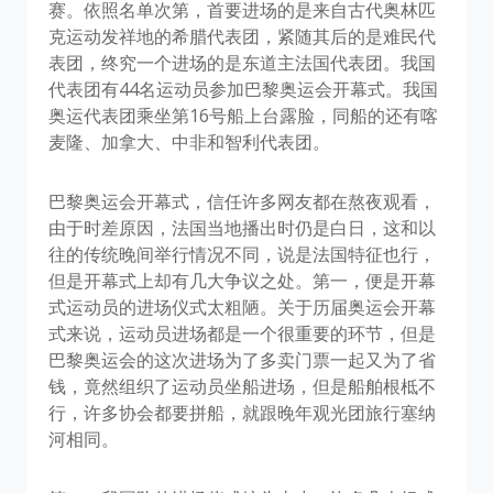
赛。依照名单次第，首要进场的是来自古代奥林匹
克运动发祥地的希腊代表团，紧随其后的是难民代
表团，终究一个进场的是东道主法国代表团。我国
代表团有44名运动员参加巴黎奥运会开幕式。我国
奥运代表团乘坐第16号船上台露脸，同船的还有喀
麦隆、加拿大、中非和智利代表团。
巴黎奥运会开幕式，信任许多网友都在熬夜观看，
由于时差原因，法国当地播出时仍是白日，这和以
往的传统晚间举行情况不同，说是法国特征也行，
但是开幕式上却有几大争议之处。第一，便是开幕
式运动员的进场仪式太粗陋。关于历届奥运会开幕
式来说，运动员进场都是一个很重要的环节，但是
巴黎奥运会的这次进场为了多卖门票一起又为了省
钱，竟然组织了运动员坐船进场，但是船舶根柢不
行，许多协会都要拼船，就跟晚年观光团旅行塞纳
河相同。