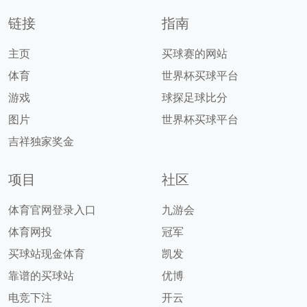
链接
指南
主页
买球赛的网站
体育
世界杯买球平台
游戏
球探足球比分
图片
世界杯买球平台
吉祥独家奖金
项目
社区
体育官网登录入口
九游会
体育网投
冠军
买球站现金体育
凯发
靠谱的买球站
优博
电竞下注
开云