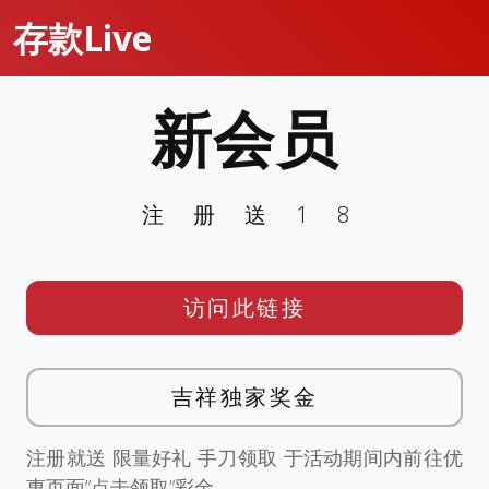
存款Live
新会员
注册送18
访问此链接
吉祥独家奖金
注册就送 限量好礼 手刀领取 于活动期间内前往优
惠页面”点击领取”彩金。