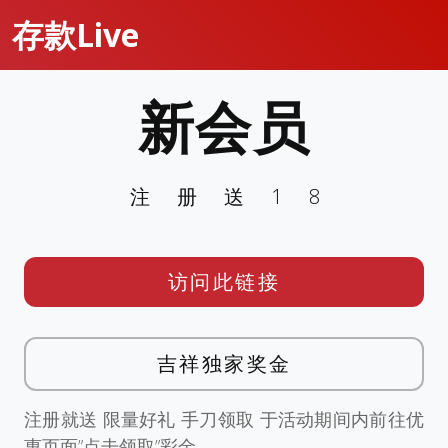
存款Live
新会员
注册送18
访问此链接
吉祥独家奖金
注册就送 限量好礼 手刀领取 于活动期间内前往优
惠页面”点击领取”彩金。