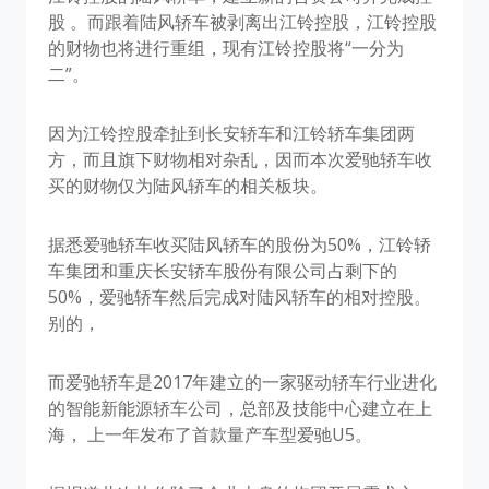
股 。而跟着陆风轿车被剥离出江铃控股，江铃控股
的财物也将进行重组，现有江铃控股将“一分为
二”。
因为江铃控股牵扯到长安轿车和江铃轿车集团两
方，而且旗下财物相对杂乱，因而本次爱驰轿车收
买的财物仅为陆风轿车的相关板块。
据悉爱驰轿车收买陆风轿车的股份为50%，江铃轿
车集团和重庆长安轿车股份有限公司占剩下的
50%，爱驰轿车然后完成对陆风轿车的相对控股。
别的，
而爱驰轿车是2017年建立的一家驱动轿车行业进化
的智能新能源轿车公司，总部及技能中心建立在上
海， 上一年发布了首款量产车型爱驰U5。