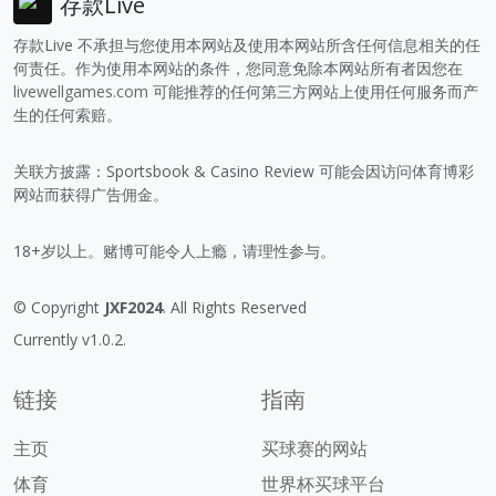
存款Live
存款Live 不承担与您使用本网站及使用本网站所含任何信息相关的任
何责任。作为使用本网站的条件，您同意免除本网站所有者因您在
livewellgames.com
可能推荐的任何第三方网站上使用任何服务而产
生的任何索赔。
关联方披露：Sportsbook & Casino Review 可能会因访问体育博彩
网站而获得广告佣金。
18+岁以上。赌博可能令人上瘾，请理性参与。
© Copyright
JXF2024
. All Rights Reserved
Currently v1.0.2.
链接
指南
主页
买球赛的网站
体育
世界杯买球平台