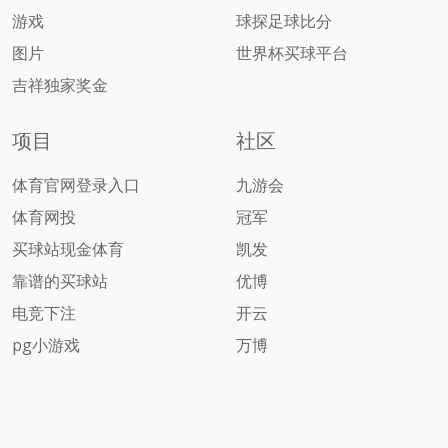
游戏
球探足球比分
图片
世界杯买球平台
吉祥独家奖金
项目
社区
体育官网登录入口
九游会
体育网投
冠军
买球站现金体育
凯发
靠谱的买球站
优博
电竞下注
开云
pg小游戏
万博