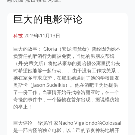
巨大的电影评论
科技
2019年11月13日
巨大的故事： Gloria（安妮·海瑟薇）曾经因为她不
负责任的醉酒行为而被免责，当她的男朋友蒂姆
（丹·史蒂文斯）将她从豪华的曼哈顿公寓里扔出去
时希望她能够一起行动。 。由于没有工作或关系，
她在家乡寻求庇护，在那里她遇到了她的学校朋友
奥斯卡（Jason Sudeikis）。他在酒吧里为她提供
了一份工作，当事情开始寻找格洛丽亚时，在一个
奇怪的事件中，一个怪物在首尔出现，据说模仿她
的举止！
巨大评论：导演/作家Nacho Vigalondo的Colossal
是一部古怪的独立电影，以自己的节奏神秘地解开