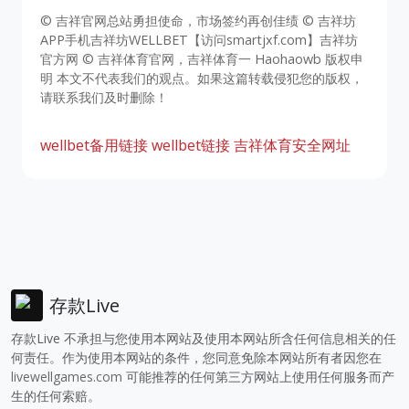
© 吉祥官网总站勇担使命，市场签约再创佳绩 © 吉祥坊
APP手机吉祥坊WELLBET【访问smartjxf.com】吉祥坊
官方网 © 吉祥体育官网，吉祥体育一 Haohaowb 版权申
明 本文不代表我们的观点。如果这篇转载侵犯您的版权，
请联系我们及时删除！
wellbet备用链接
wellbet链接
吉祥体育安全网址
存款Live
存款Live 不承担与您使用本网站及使用本网站所含任何信息相关的任
何责任。作为使用本网站的条件，您同意免除本网站所有者因您在
livewellgames.com
可能推荐的任何第三方网站上使用任何服务而产
生的任何索赔。