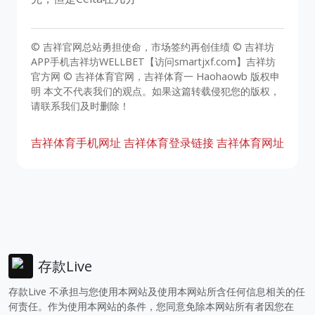
© 吉祥官网总站勇担使命，市场签约再创佳绩 © 吉祥坊
APP手机吉祥坊WELLBET【访问smartjxf.com】吉祥坊
官方网 © 吉祥体育官网，吉祥体育一 Haohaowb 版权申
明 本文不代表我们的观点。如果这篇转载侵犯您的版权，
请联系我们及时删除！
吉祥体育手机网址
吉祥体育登录链接
吉祥体育网址
存款Live
存款Live 不承担与您使用本网站及使用本网站所含任何信息相关的任
何责任。作为使用本网站的条件，您同意免除本网站所有者因您在