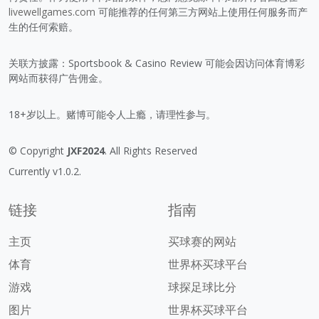
livewellgames.com
可能推荐的任何第三方网站上使用任何服务而产
生的任何索赔。
关联方披露：Sportsbook & Casino Review 可能会因访问体育博彩
网站而获得广告佣金。
18+岁以上。赌博可能令人上瘾，请理性参与。
© Copyright
JXF2024
. All Rights Reserved
Currently v1.0.2.
链接
指南
主页
买球赛的网站
体育
世界杯买球平台
游戏
球探足球比分
图片
世界杯买球平台