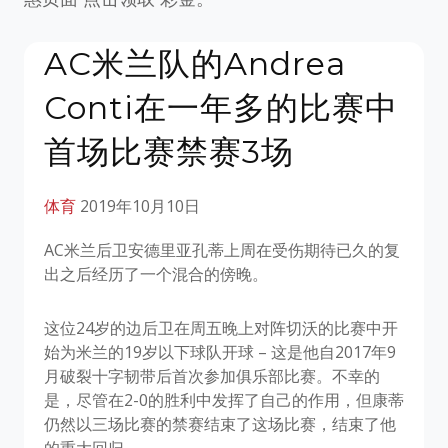
AC米兰队的Andrea
Conti在一年多的比赛中
首场比赛禁赛3场
体育
2019年10月10日
AC米兰后卫安德里亚孔蒂上周在受伤期待已久的复
出之后经历了一个混合的傍晚。
这位24岁的边后卫在周五晚上对阵切沃的比赛中开
始为米兰的19岁以下球队开球 – 这是他自2017年9
月破裂十字韧带后首次参加俱乐部比赛。不幸的
是，尽管在2-0的胜利中发挥了自己的作用，但康蒂
仍然以三场比赛的禁赛结束了这场比赛，结束了他