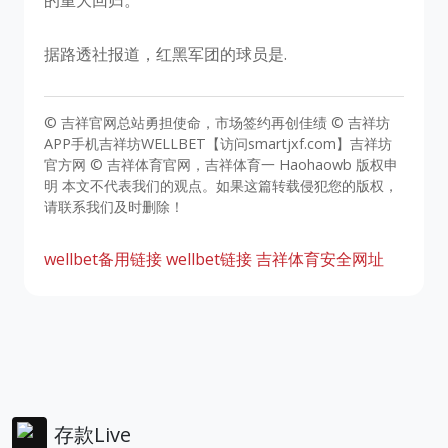
的重大回归。
据路透社报道，红黑军团的球员是.
© 吉祥官网总站勇担使命，市场签约再创佳绩 © 吉祥坊
APP手机吉祥坊WELLBET【访问smartjxf.com】吉祥坊
官方网 © 吉祥体育官网，吉祥体育一 Haohaowb 版权申
明 本文不代表我们的观点。如果这篇转载侵犯您的版权，
请联系我们及时删除！
wellbet备用链接
wellbet链接
吉祥体育安全网址
存款Live