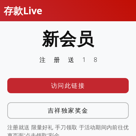
存款Live
新会员
注册送18
访问此链接
吉祥独家奖金
注册就送 限量好礼 手刀领取 于活动期间内前往优
惠页面”点击领取”彩金。