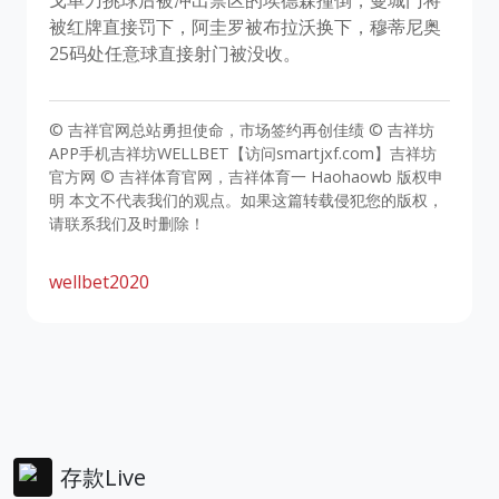
戈单刀挑球后被冲出禁区的埃德森撞倒，曼城门将
被红牌直接罚下，阿圭罗被布拉沃换下，穆蒂尼奥
25码处任意球直接射门被没收。
© 吉祥官网总站勇担使命，市场签约再创佳绩 © 吉祥坊
APP手机吉祥坊WELLBET【访问smartjxf.com】吉祥坊
官方网 © 吉祥体育官网，吉祥体育一 Haohaowb 版权申
明 本文不代表我们的观点。如果这篇转载侵犯您的版权，
请联系我们及时删除！
wellbet2020
存款Live