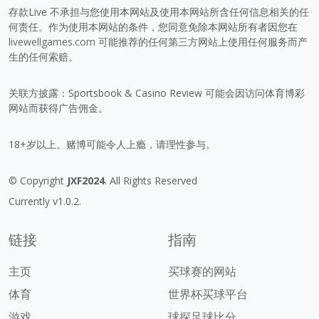
存款Live 不承担与您使用本网站及使用本网站所含任何信息相关的任
何责任。作为使用本网站的条件，您同意免除本网站所有者因您在
livewellgames.com
可能推荐的任何第三方网站上使用任何服务而产
生的任何索赔。
关联方披露：Sportsbook & Casino Review 可能会因访问体育博彩
网站而获得广告佣金。
18+岁以上。赌博可能令人上瘾，请理性参与。
© Copyright
JXF2024
. All Rights Reserved
Currently v1.0.2.
链接
指南
主页
买球赛的网站
体育
世界杯买球平台
游戏
球探足球比分