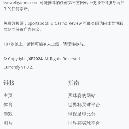
livewellgames.com
可能推荐的任何第三方网站上使用任何服务而产
生的任何索赔。
关联方披露：Sportsbook & Casino Review 可能会因访问体育博彩
网站而获得广告佣金。
18+岁以上。赌博可能令人上瘾，请理性参与。
© Copyright
JXF2024
. All Rights Reserved
Currently v1.0.2.
链接
指南
主页
买球赛的网站
体育
世界杯买球平台
游戏
球探足球比分
图片
世界杯买球平台