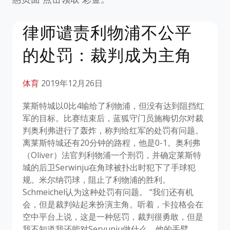
律师谴责利物浦不公平
的处罚：裁判成为主角
体育
2019年12月26日
莱斯特城以0比4输给了利物浦，但没有达到阻挡红
军的目标。比赛结束后，蓝狐守门员施梅切尔对裁
判奥利弗进行了轰炸，称判给红军的处罚有问题。
离莱斯特城还有20分钟的路程，他是0-1。奥利弗
（Oliver）法官判利物浦一个刑罚，并确定莱斯特
城的后卫Serwinju在角球被扑出时犯下了手球犯
规。米尔纳罚球，阻止了利物浦的胜利。
Schmeichel认为这种处罚有问题。 “我们还有机
会，但是裁判站起来扮演主角。听着，卡拉格会在
空中平台上说，这是一种惩罚，裁判很勇敢，但是
我不知道我还能对Seryunju做什么，他的手臂