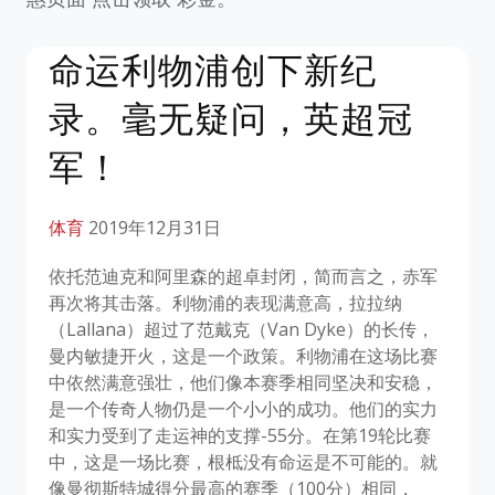
命运利物浦创下新纪
录。毫无疑问，英超冠
军！
体育
2019年12月31日
依托范迪克和阿里森的超卓封闭，简而言之，赤军
再次将其击落。利物浦的表现满意高，拉拉纳
（Lallana）超过了范戴克（Van Dyke）的长传，
曼内敏捷开火，这是一个政策。利物浦在这场比赛
中依然满意强壮，他们像本赛季相同坚决和安稳，
是一个传奇人物仍是一个小小的成功。他们的实力
和实力受到了走运神的支撑-55分。在第19轮比赛
中，这是一场比赛，根柢没有命运是不可能的。就
像曼彻斯特城得分最高的赛季（100分）相同，