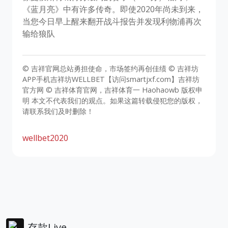
《蓝月亮》中有许多传奇。即使2020年尚未到来，
当您今日早上醒来翻开战斗报告并发现利物浦再次
输给狼队
© 吉祥官网总站勇担使命，市场签约再创佳绩 © 吉祥坊
APP手机吉祥坊WELLBET【访问smartjxf.com】吉祥坊
官方网 © 吉祥体育官网，吉祥体育一 Haohaowb 版权申
明 本文不代表我们的观点。如果这篇转载侵犯您的版权，
请联系我们及时删除！
wellbet2020
存款Live