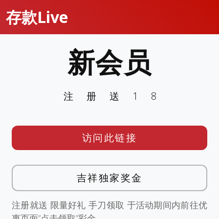
存款Live
新会员
注册送18
访问此链接
吉祥独家奖金
注册就送 限量好礼 手刀领取 于活动期间内前往优
惠页面”点击领取”彩金。