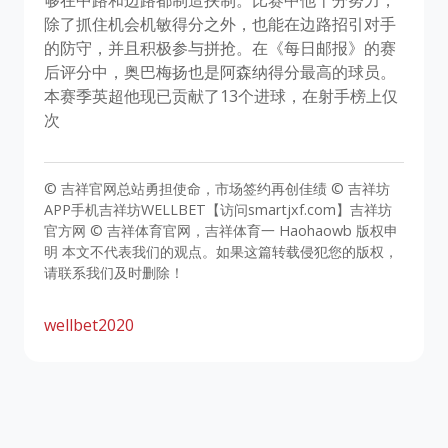
够在中路和边路都制造挟制。比赛中他十分努力，
除了抓住机会机敏得分之外，也能在边路招引对手
的防守，并且积极参与拼抢。在《每日邮报》的赛
后评分中，奥巴梅扬也是阿森纳得分最高的球员。
本赛季英超他现已贡献了13个进球，在射手榜上仅
次
© 吉祥官网总站勇担使命，市场签约再创佳绩 © 吉祥坊
APP手机吉祥坊WELLBET【访问smartjxf.com】吉祥坊
官方网 © 吉祥体育官网，吉祥体育一 Haohaowb 版权申
明 本文不代表我们的观点。如果这篇转载侵犯您的版权，
请联系我们及时删除！
wellbet2020