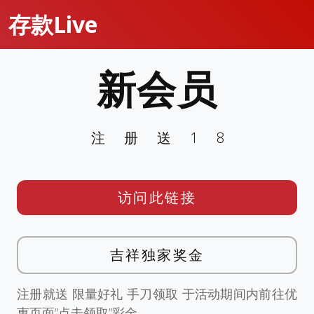
存款Live
新会员
注册送18
访问此链接
吉祥独家奖金
注册就送 限量好礼 手刀领取 于活动期间内前往优
惠页面”点击领取”彩金。