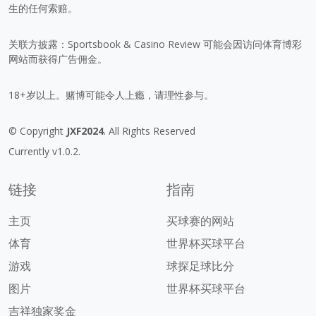
生的任何索赔。
关联方披露：Sportsbook & Casino Review 可能会因访问体育博彩
网站而获得广告佣金。
18+岁以上。赌博可能令人上瘾，请理性参与。
© Copyright
JXF2024
. All Rights Reserved
Currently v1.0.2.
链接
指南
主页
买球赛的网站
体育
世界杯买球平台
游戏
球探足球比分
图片
世界杯买球平台
吉祥独家奖金