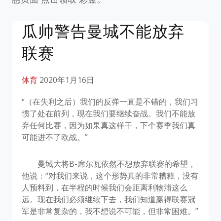
瓜帅警告曼城不能放弃
联赛
体育
2020年1月16日
“（在失利之后）我们的反弹一直是不错的，我们习
惯了处在前列，现在我们要继续奋战。我们不能放
弃任何比赛，因为如果真这样干，下个赛季我们真
可能进不了欧战。”
曼城大将B-席尔瓦依然不想放弃联赛的希望，
他说：“对我们来说，这个形势真的非常糟糕，没有
人预料到，在半程的时候我们会距离利物浦这么
远。现在我们必须继续下去，我们知道赢得联赛冠
军是非常复杂的，我不想说不可能，但非常困难。”