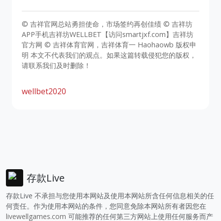
© 吉祥官网总站勇担使命，市场签约再创佳绩 © 吉祥坊
APP手机吉祥坊WELLBET【访问smartjxf.com】吉祥坊
官方网 © 吉祥体育官网，吉祥体育一 Haohaowb 版权申
明 本文不代表我们的观点。如果这篇转载侵犯您的版权，
请联系我们及时删除！
wellbet2020
存款Live
存款Live 不承担与您使用本网站及使用本网站所含任何信息相关的任
何责任。作为使用本网站的条件，您同意免除本网站所有者因您在
livewellgames.com
可能推荐的任何第三方网站上使用任何服务而产