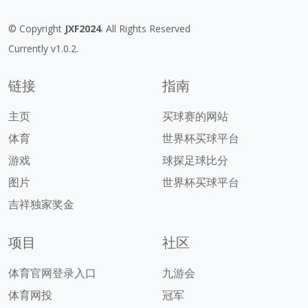
© Copyright
JXF2024
. All Rights Reserved
Currently v1.0.2.
链接
指南
主页
买球赛的网站
体育
世界杯买球平台
游戏
球探足球比分
图片
世界杯买球平台
吉祥独家奖金
项目
社区
体育官网登录入口
九游会
体育网投
冠军