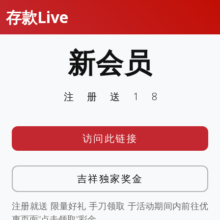
存款Live
新会员
注册送18
访问此链接
吉祥独家奖金
注册就送 限量好礼 手刀领取 于活动期间内前往优
惠页面”点击领取”彩金。