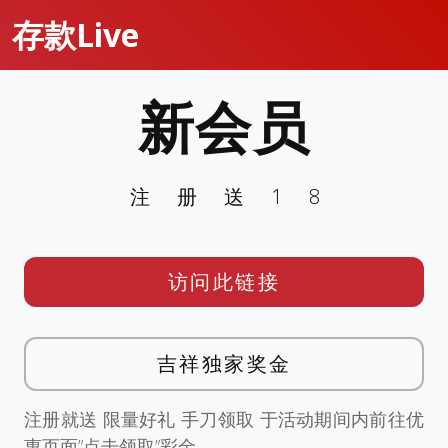
存款Live
新会员
注册送18
访问此链接
吉祥独家奖金
注册就送 限量好礼 手刀领取 于活动期间内前往优
惠页面”点击领取”彩金。