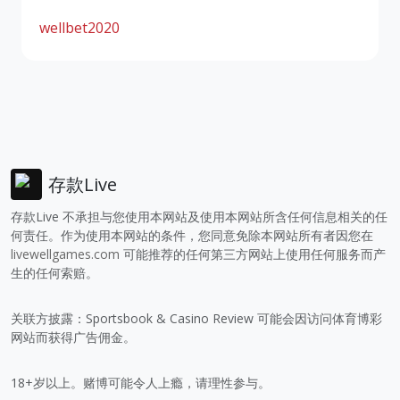
wellbet2020
存款Live
存款Live 不承担与您使用本网站及使用本网站所含任何信息相关的任
何责任。作为使用本网站的条件，您同意免除本网站所有者因您在
livewellgames.com
可能推荐的任何第三方网站上使用任何服务而产
生的任何索赔。
关联方披露：Sportsbook & Casino Review 可能会因访问体育博彩
网站而获得广告佣金。
18+岁以上。赌博可能令人上瘾，请理性参与。