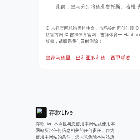
此前，皇马分别将德弗鲁托斯、哈维-桑
© 吉祥官网总站勇担使命，市场签约再创佳绩 © 吉祥
坊官方网 © 吉祥体育官网，吉祥体育一 Haoh
版权，请联系我们及时删除！
皇家马德里，巴利亚多利德，西甲联赛
存款Live
存款Live 不承担与您使用本网站及使用本
网站所含任何信息相关的任何责任。作为
使用本网站的条件，您同意免除本网站所