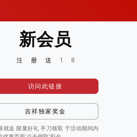
新会员
注册送18
访问此链接
吉祥独家奖金
册就送 限量好礼 手刀领取 于活动期间内
往优惠页面”点击领取”彩金。