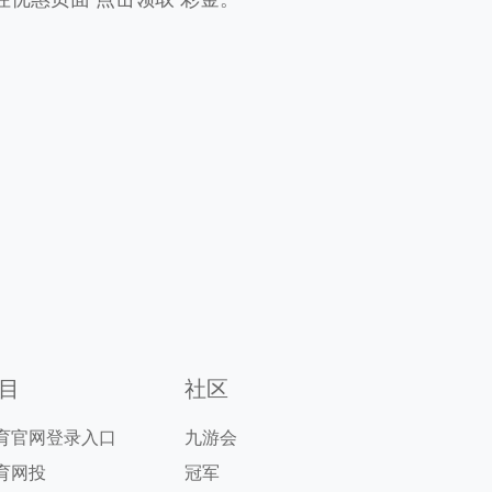
目
社区
育官网登录入口
九游会
育网投
冠军