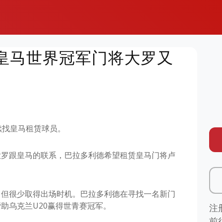
租赁皇马世界冠军门将大罗又
持续找皇马租赁球员。
罗跟皇马的联系，巴拉多利德希望租赁皇马门将卢
但很少取得出场时机。巴拉多利德在寻找一名新门
助乌克兰U20赢得世青赛冠军。
注
前