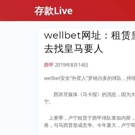
存款Live
wellbet网址：
去找皇马要人
西甲
2019年8月14日
wellbet安全“外星人”罗纳尔多的球队，
西班牙媒体《马卡报》的消息，因为大
宁。
上赛季，卢宁租赁于西甲球队莱加内斯，
将，与马西普形成竞争。今年夏天，卢宁帮