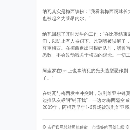
纳瓦其实是梅西铁粉：“我看着梅西踢球长
也被起名为莱昂内尔。”
纳瓦回想了其时发生的工作：“在比赛结束
们，以防止有人被罚下。此刻我被误解了
尊重梅西。在梅西退出阿根廷队时，我曾
悉数，不会改动我关于梅西的观念。一切工
阿圭罗在Ins上也拿纳瓦的光头造型恶作剧
了。”
在纳瓦与梅西发生冲突时，玻利维亚中锋
边推队友标明“铺开我”，一边对梅西隔空喊
2009年，阿根廷早年1-6客场被玻利维
© 吉祥官网总站勇担使命，市场签约再创佳绩 © 吉祥