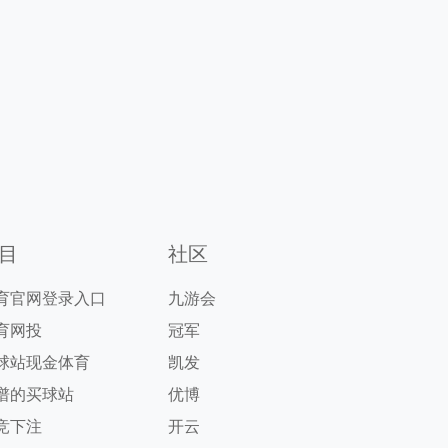
目
社区
育官网登录入口
九游会
育网投
冠军
球站现金体育
凯发
谱的买球站
优博
竞下注
开云