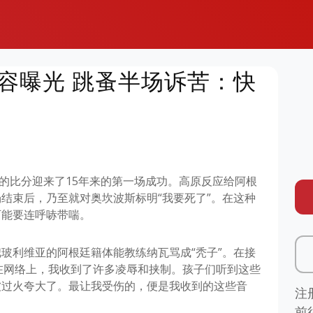
容曝光 跳蚤半场诉苦：快
-1的比分迎来了15年来的第一场成功。高原反应给阿根
结束后，乃至就对奥坎波斯标明“我要死了”。在这种
可能要连呼哧带喘。
玻利维亚的阿根廷籍体能教练纳瓦骂成“秃子”。在接
“在网络上，我收到了许多凌辱和挟制。孩子们听到这些
被过火夸大了。最让我受伤的，便是我收到的这些音
注
前