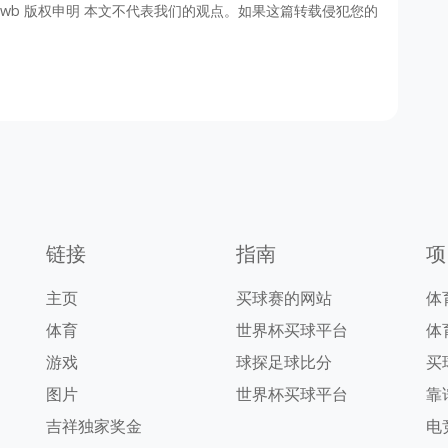
aowb 版权申明 本文不代表我们的观点。如果这篇转载侵犯您的
链接
指南
项
主页
买球赛的网站
体
体育
世界杯买球平台
体
游戏
球探足球比分
买
图片
世界杯买球平台
靠
吉祥独家奖金
电