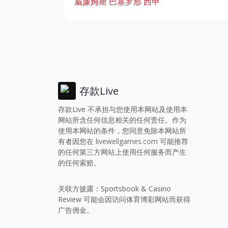
威廉姆斯
巴塞罗那
西甲
存款Live
存款Live 不承担与您使用本网站及使用本
网站所含任何信息相关的任何责任。作为
使用本网站的条件，您同意免除本网站所
有者因您在
livewellgames.com
可能推荐
的任何第三方网站上使用任何服务而产生
的任何索赔。
关联方披露：Sportsbook & Casino
Review 可能会因访问体育博彩网站而获得
广告佣金。