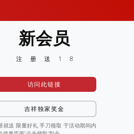
新会员
注册送18
访问此链接
吉祥独家奖金
册就送 限量好礼 手刀领取 于活动期间内
往优惠页面”点击领取”彩金。