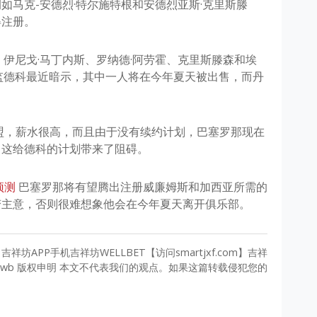
如马克-安德烈·特尔施特根和安德烈亚斯·克里斯滕
得注册。
、伊尼戈·马丁内斯、罗纳德·阿劳霍、克里斯滕森和埃
监德科最近暗示，其中一人将在今年夏天被出售，而丹
。
加盟，薪水很高，而且由于没有续约计划，巴塞罗那现在
，这给德科的计划带来了阻碍。
预测
巴塞罗那将有望腾出注册威廉姆斯和加西亚所需的
变主意，否则很难想象他会在今年夏天离开俱乐部。
坊APP手机吉祥坊WELLBET【访问smartjxf.com】吉祥
aowb 版权申明 本文不代表我们的观点。如果这篇转载侵犯您的