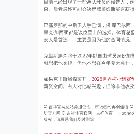
目前已经出现了一些离队球员的候选人，例
森。后者最终可能会决定威廉姆斯能否获
巴塞罗那的中后卫人手已满，保·库巴尔西
里克·加西亚都是该位置上的选择。体育总
麦人是首选——主要是因为他的合同情况
克里斯滕森将于2022年以自由球员身份
就想把他卖掉。但他不想在今年夏天离开
如果克里斯滕森离开，
2026世界杯小组赛
薪资空间。有人对他感兴趣，但除非他改
© 吉祥官网总站勇担使命，市场签约再创佳绩 © 吉祥
坊官方网 © 吉祥体育官网，吉祥体育一 Haoh
版权，请联系我们及时删除！