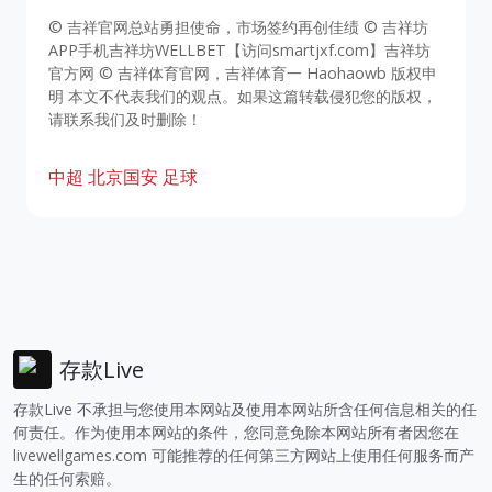
© 吉祥官网总站勇担使命，市场签约再创佳绩 © 吉祥坊
APP手机吉祥坊WELLBET【访问smartjxf.com】吉祥坊
官方网 © 吉祥体育官网，吉祥体育一 Haohaowb 版权申
明 本文不代表我们的观点。如果这篇转载侵犯您的版权，
请联系我们及时删除！
中超
北京国安
足球
存款Live
存款Live 不承担与您使用本网站及使用本网站所含任何信息相关的任
何责任。作为使用本网站的条件，您同意免除本网站所有者因您在
livewellgames.com
可能推荐的任何第三方网站上使用任何服务而产
生的任何索赔。