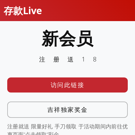
存款Live
新会员
注册送18
访问此链接
吉祥独家奖金
注册就送 限量好礼 手刀领取 于活动期间内前往优
惠页面”点击领取”彩金。