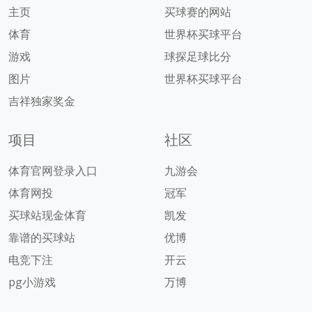
主页
买球赛的网站
体育
世界杯买球平台
游戏
球探足球比分
图片
世界杯买球平台
吉祥独家奖金
项目
社区
体育官网登录入口
九游会
体育网投
冠军
买球站现金体育
凯发
靠谱的买球站
优博
电竞下注
开云
pg小游戏
万博