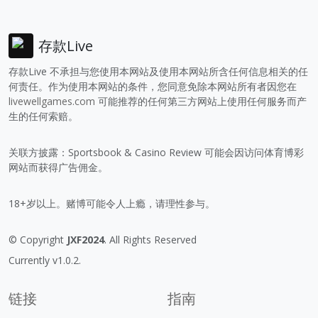
存款Live
存款Live 不承担与您使用本网站及使用本网站所含任何信息相关的任
何责任。作为使用本网站的条件，您同意免除本网站所有者因您在
livewellgames.com
可能推荐的任何第三方网站上使用任何服务而产
生的任何索赔。
关联方披露：Sportsbook & Casino Review 可能会因访问体育博彩
网站而获得广告佣金。
18+岁以上。赌博可能令人上瘾，请理性参与。
© Copyright
JXF2024
. All Rights Reserved
Currently v1.0.2.
链接
指南