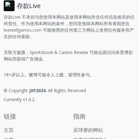
存款Live
存款Live 不承担与您使用本网站及使用本网站所含任何信息相关的任
何责任。作为使用本网站的条件，您同意免除本网站所有者因您在
livewellgames.com
可能推荐的任何第三方网站上使用任何服务而产
生的任何索赔。
关联方披露：Sportsbook & Casino Review 可能会因访问体育博彩
网站而获得广告佣金。
18+岁以上。赌博可能令人上瘾，请理性参与。
© Copyright
JXF2024
. All Rights Reserved
Currently v1.0.2.
链接
指南
主页
买球赛的网站