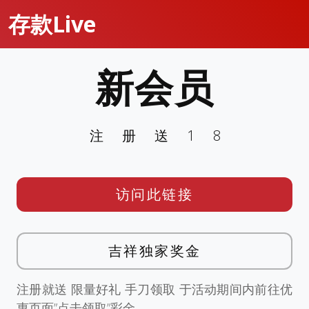
存款Live
新会员
注册送18
访问此链接
吉祥独家奖金
注册就送 限量好礼 手刀领取 于活动期间内前往优
惠页面”点击领取”彩金。