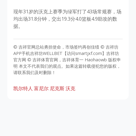
现年31岁的沃克上赛季为绿军打了43场常规赛，场
均出场31.8分钟，交出19.3分4.0篮板4.9助攻的数
据。
© 吉祥官网总站勇担使命，市场签约再创佳绩 © 吉祥坊
APP手机吉祥坊WELLBET【访问smartjxf.com】吉祥坊
官方网 © 吉祥体育官网，吉祥体育一 Haohaowb 版权申
明 本文不代表我们的观点。如果这篇转载侵犯您的版权，
请联系我们及时删除！
凯尔特人
富尼尔
尼克斯
沃克