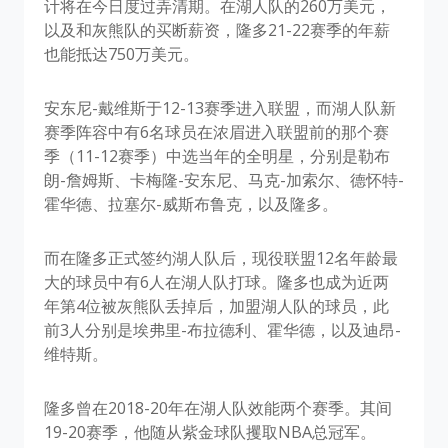
计将在今日度过弄清期。在湖人队的260万美元，
以及和灰熊队的买断薪资，隆多21-22赛季的年薪
也能抵达750万美元。
安东尼-戴维斯于12-13赛季进入联盟，而湖人队新
赛季阵容中有6名球员在浓眉进入联盟前的那个赛
季（11-12赛季）中选当年的全明星，分别是勒布
朗-詹姆斯、卡梅隆-安东尼、马克-加索尔、德怀特-
霍华德、拉塞尔-威斯布鲁克，以及隆多。
而在隆多正式签约湖人队后，现役联盟12名年龄最
大的球员中有6人在湖人队打球。隆多也成为近两
年第4位被灰熊队丢掉后，加盟湖人队的球员，此
前3人分别是埃弗里-布拉德利、霍华德，以及迪昂-
维特斯。
隆多曾在2018-20年在湖人队效能两个赛季。其间
19-20赛季，他随从紫金球队攫取NBA总冠军。