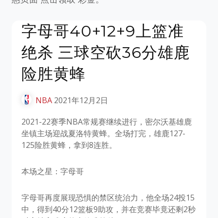
字母哥40+12+9上篮准
绝杀 三球空砍36分雄鹿
险胜黄蜂
NBA
2021年12月2日
2021-22赛季NBA常规赛继续进行，密尔沃基雄鹿
坐镇主场迎战夏洛特黄蜂。全场打完，雄鹿127-
125险胜黄蜂，拿到8连胜。
本场之星：字母哥
字母哥再度展现恐惧的禁区统治力，他全场24投15
中，得到40分12篮板9助攻，并在竞赛毕竟还剩2秒