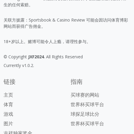
生的任何索赔。
关联方披露：Sportsbook & Casino Review 可能会因访问体育博彩
网站而获得广告佣金。
18+岁以上。赌博可能令人上瘾，请理性参与。
© Copyright
JXF2024
. All Rights Reserved
Currently v1.0.2.
链接
指南
主页
买球赛的网站
体育
世界杯买球平台
游戏
球探足球比分
图片
世界杯买球平台
吉祥独家奖金