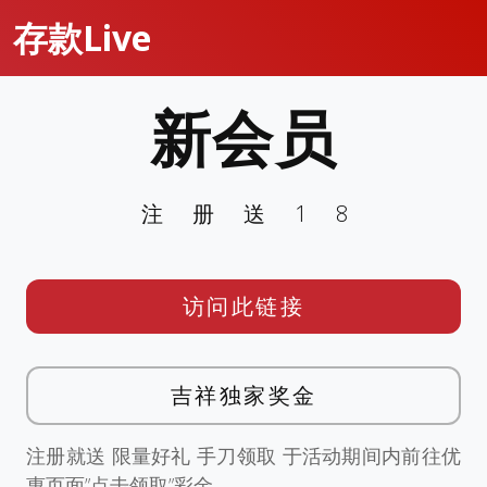
存款Live
新会员
注册送18
访问此链接
吉祥独家奖金
注册就送 限量好礼 手刀领取 于活动期间内前往优
惠页面”点击领取”彩金。