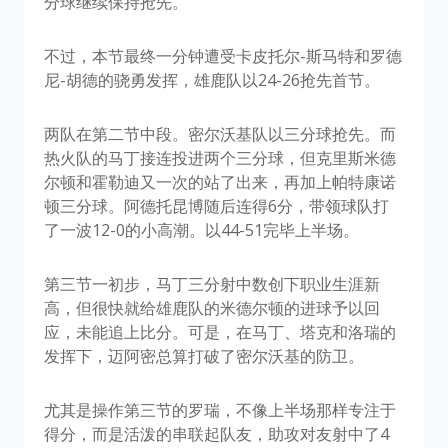
分球继续保持抢先。
不过，本节最终一分钟遭受卡皮托尔-斯马特和罗德
尼-胡德的骁勇发挥，雄鹿队以24-26抢先首节。
两队在第二节中段。密尔沃基队以三分球抢先。而
热火队的马丁接连投进两个三分球，但克里斯米德
尔顿和霍勒迪又一次的站了出来，再加上帕特康诺
顿三分球。阿德托昆博随后连得6分，带领球队打
了一波12-0的小高潮。以44-51完毕上半场。
第三节一初步，马丁三分射中数创下职业生涯新
高，但很快就给雄鹿队的米德尔顿的进球予以回
应，未能追上比分。可是，在马丁、塔克和洛瑞的
发挥下，迈阿密总算打破了密尔沃基的防卫。
尤其是操作第三节的罗瑞，不像上半场那样专注于
得分，而是活泼的串联起队友，助攻对友射中了4