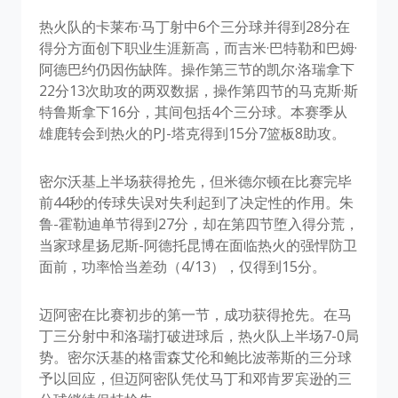
热火队的卡莱布·马丁射中6个三分球并得到28分在
得分方面创下职业生涯新高，而吉米·巴特勒和巴姆·
阿德巴约仍因伤缺阵。操作第三节的凯尔·洛瑞拿下
22分13次助攻的两双数据，操作第四节的马克斯·斯
特鲁斯拿下16分，其间包括4个三分球。本赛季从
雄鹿转会到热火的PJ-塔克得到15分7篮板8助攻。
密尔沃基上半场获得抢先，但米德尔顿在比赛完毕
前44秒的传球失误对失利起到了决定性的作用。朱
鲁-霍勒迪单节得到27分，却在第四节堕入得分荒，
当家球星扬尼斯-阿德托昆博在面临热火的强悍防卫
面前，功率恰当差劲（4/13），仅得到15分。
迈阿密在比赛初步的第一节，成功获得抢先。在马
丁三分射中和洛瑞打破进球后，热火队上半场7-0局
势。密尔沃基的格雷森艾伦和鲍比波蒂斯的三分球
予以回应，但迈阿密队凭仗马丁和邓肯罗宾逊的三