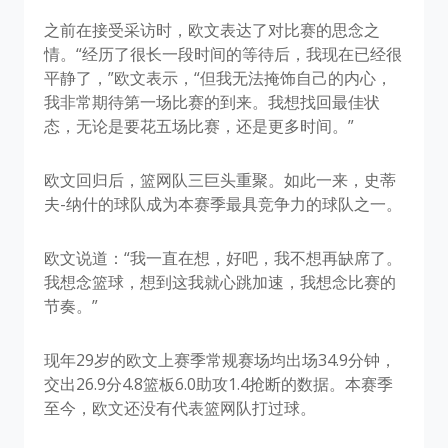
之前在接受采访时，欧文表达了对比赛的思念之
情。“经历了很长一段时间的等待后，我现在已经很
平静了，”欧文表示，“但我无法掩饰自己的内心，
我非常期待第一场比赛的到来。我想找回最佳状
态，无论是要花五场比赛，还是更多时间。”
欧文回归后，篮网队三巨头重聚。如此一来，史蒂
夫-纳什的球队成为本赛季最具竞争力的球队之一。
欧文说道：“我一直在想，好吧，我不想再缺席了。
我想念篮球，想到这我就心跳加速，我想念比赛的
节奏。”
现年29岁的欧文上赛季常规赛场均出场34.9分钟，
交出26.9分4.8篮板6.0助攻1.4抢断的数据。本赛季
至今，欧文还没有代表篮网队打过球。