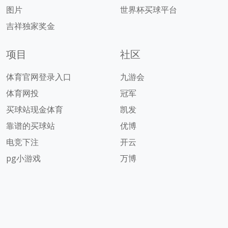
图片
世界杯买球平台
吉祥独家奖金
项目
社区
体育官网登录入口
九游会
体育网投
冠军
买球站现金体育
凯发
靠谱的买球站
优博
电竞下注
开云
pg小游戏
万博