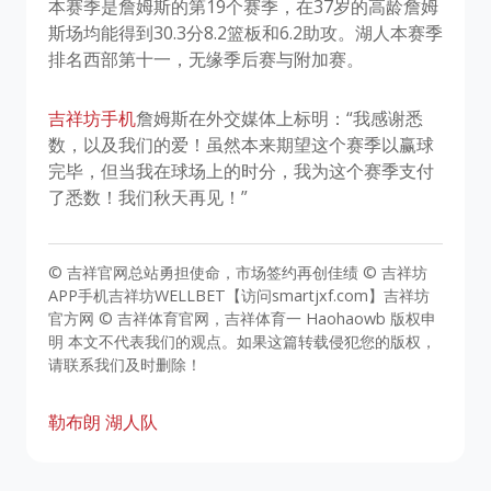
本赛季是詹姆斯的第19个赛季，在37岁的高龄詹姆
斯场均能得到30.3分8.2篮板和6.2助攻。湖人本赛季
排名西部第十一，无缘季后赛与附加赛。
吉祥坊手机
詹姆斯在外交媒体上标明：“我感谢悉
数，以及我们的爱！虽然本来期望这个赛季以赢球
完毕，但当我在球场上的时分，我为这个赛季支付
了悉数！我们秋天再见！”
© 吉祥官网总站勇担使命，市场签约再创佳绩 © 吉祥坊
APP手机吉祥坊WELLBET【访问smartjxf.com】吉祥坊
官方网 © 吉祥体育官网，吉祥体育一 Haohaowb 版权申
明 本文不代表我们的观点。如果这篇转载侵犯您的版权，
请联系我们及时删除！
勒布朗
湖人队