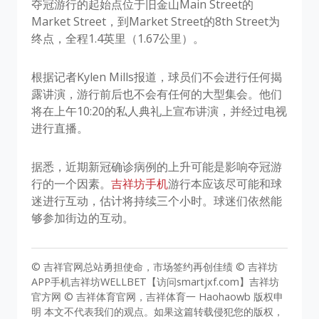
夺冠游行的起始点位于旧金山Main Street的
Market Street，到Market Street的8th Street为
终点，全程1.4英里（1.67公里）。
根据记者Kylen Mills报道，球员们不会进行任何揭
露讲演，游行前后也不会有任何的大型集会。他们
将在上午10:20的私人典礼上宣布讲演，并经过电视
进行直播。
据悉，近期新冠确诊病例的上升可能是影响夺冠游
行的一个因素。
吉祥坊手机
游行本应该尽可能和球
迷进行互动，估计将持续三个小时。球迷们依然能
够参加街边的互动。
© 吉祥官网总站勇担使命，市场签约再创佳绩 © 吉祥坊
APP手机吉祥坊WELLBET【访问smartjxf.com】吉祥坊
官方网 © 吉祥体育官网，吉祥体育一 Haohaowb 版权申
明 本文不代表我们的观点。如果这篇转载侵犯您的版权，