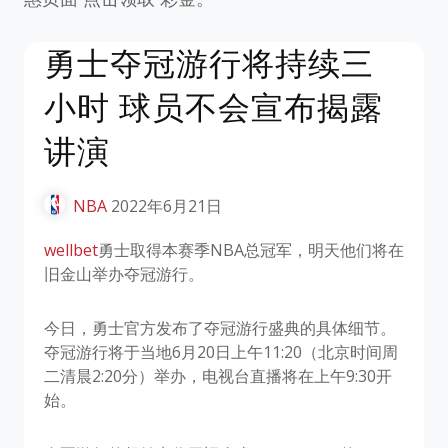
勇士夺冠游行将持续三
小时 球员不会宣布揭露
讲演
NBA
2022年6月21日
wellbet
勇士取得本赛季NBA总冠军，明天他们将在
旧金山举办夺冠游行。
今日，勇士官方发布了夺冠游行盛典的具体细节。
夺冠游行将于当地6月20日上午11:20（北京时间周
二清晨2:20分）举办，电视台直播将在上午9:30开
始。