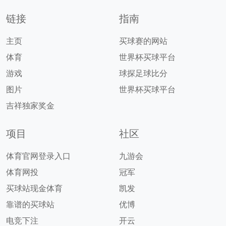
链接
指南
主页
买球赛的网站
体育
世界杯买球平台
游戏
球探足球比分
图片
世界杯买球平台
吉祥独家奖金
项目
社区
体育官网登录入口
九游会
体育网投
冠军
买球站现金体育
凯发
靠谱的买球站
优博
电竞下注
开云