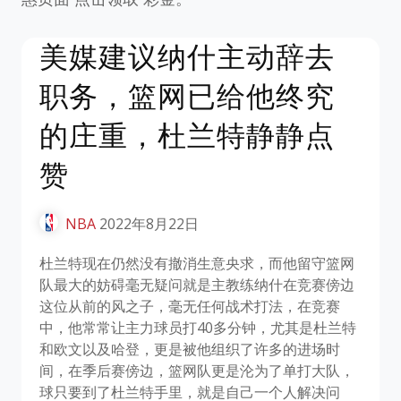
美媒建议纳什主动辞去
职务，篮网已给他终究
的庄重，杜兰特静静点
赞
NBA
2022年8月22日
杜兰特现在仍然没有撤消生意央求，而他留守篮网
队最大的妨碍毫无疑问就是主教练纳什在竞赛傍边
这位从前的风之子，毫无任何战术打法，在竞赛
中，他常常让主力球员打40多分钟，尤其是杜兰特
和欧文以及哈登，更是被他组织了许多的进场时
间，在季后赛傍边，篮网队更是沦为了单打大队，
球只要到了杜兰特手里，就是自己一个人解决问