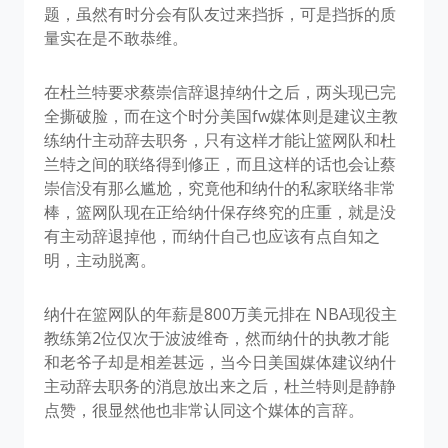
题，虽然有时分会有队友过来挡拆，可是挡拆的质
量实在是不敢恭维。
在杜兰特要求蔡崇信辞退掉纳什之后，两头现已完
全撕破脸，而在这个时分美国fw媒体则是建议主教
练纳什主动辞去职务，只有这样才能让篮网队和杜
兰特之间的联络得到修正，而且这样的话也会让蔡
崇信没有那么尴尬，究竟他和纳什的私家联络非常
棒，篮网队现在正给纳什保存终究的庄重，就是没
有主动辞退掉他，而纳什自己也应该有点自知之
明，主动脱离。
纳什在篮网队的年薪是800万美元排在 NBA现役主
教练第2位仅次于波波维奇，然而纳什的执教才能
和老爷子却是相差甚远，当今日美国媒体建议纳什
主动辞去职务的消息放出来之后，杜兰特则是静静
点赞，很显然他也非常认同这个媒体的言辞。