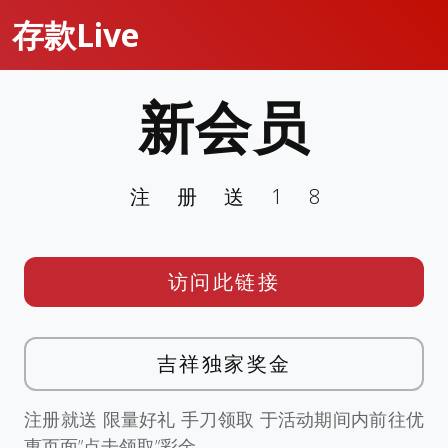
存款Live
新会员
注册送18
访问此链接
吉祥独家奖金
注册就送 限量好礼 手刀领取 于活动期间内前往优
惠页面”点击领取”彩金。