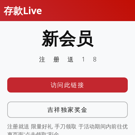
存款Live
新会员
注册送18
访问此链接
吉祥独家奖金
注册就送 限量好礼 手刀领取 于活动期间内前往优
惠页面”点击领取”彩金。