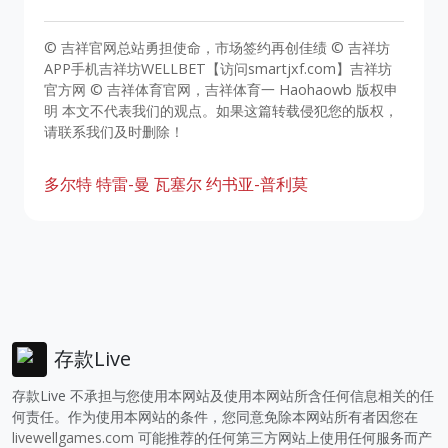
© 吉祥官网总站勇担使命，市场签约再创佳绩 © 吉祥坊
APP手机吉祥坊WELLBET【访问smartjxf.com】吉祥坊
官方网 © 吉祥体育官网，吉祥体育一 Haohaowb 版权申
明 本文不代表我们的观点。如果这篇转载侵犯您的版权，
请联系我们及时删除！
多尔特
特雷-曼
瓦塞尔
约书亚-普利莫
存款Live
存款Live 不承担与您使用本网站及使用本网站所含任何信息相关的任
何责任。作为使用本网站的条件，您同意免除本网站所有者因您在
livewellgames.com
可能推荐的任何第三方网站上使用任何服务而产