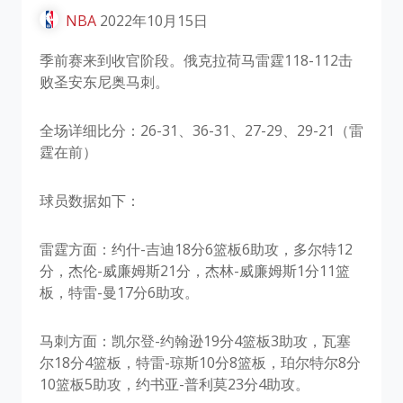
NBA
2022年10月15日
季前赛来到收官阶段。俄克拉荷马雷霆118-112击
败圣安东尼奥马刺。
全场详细比分：26-31、36-31、27-29、29-21（雷
霆在前）
球员数据如下：
雷霆方面：约什-吉迪18分6篮板6助攻，多尔特12
分，杰伦-威廉姆斯21分，杰林-威廉姆斯1分11篮
板，特雷-曼17分6助攻。
马刺方面：凯尔登-约翰逊19分4篮板3助攻，瓦塞
尔18分4篮板，特雷-琼斯10分8篮板，珀尔特尔8分
10篮板5助攻，约书亚-普利莫23分4助攻。