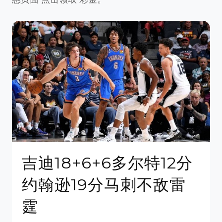
吉迪18+6+6多尔特12分
约翰逊19分马刺不敌雷
霆