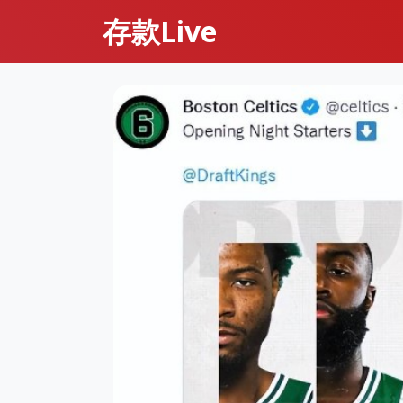
存款Live