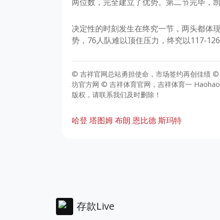
两位数，完全建立了优势。第二节完毕，
决定性的时刻发生在终究一节，两头都体
势，76人队难以顶住压力，终究以117-1
© 吉祥官网总站勇担使命，市场签约再创佳绩 © 吉祥
坊官方网 © 吉祥体育官网，吉祥体育一 Haoh
版权，请联系我们及时删除！
哈登
塔图姆
布朗
恩比德
斯玛特
存款Live