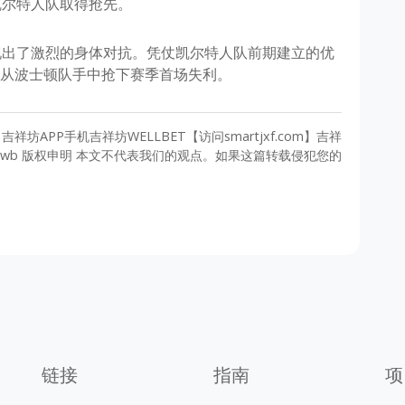
凯尔特人队取得抢先。
现出了激烈的身体对抗。凭仗凯尔特人队前期建立的优
26从波士顿队手中抢下赛季首场失利。
坊APP手机吉祥坊WELLBET【访问smartjxf.com】吉祥
aowb 版权申明 本文不代表我们的观点。如果这篇转载侵犯您的
链接
指南
项