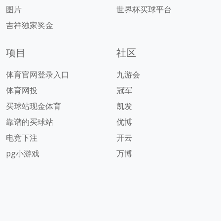
图片
世界杯买球平台
吉祥独家奖金
项目
社区
体育官网登录入口
九游会
体育网投
冠军
买球站现金体育
凯发
靠谱的买球站
优博
电竞下注
开云
pg小游戏
万博