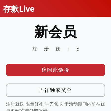
存款Live
新会员
注册送18
访问此链接
吉祥独家奖金
注册就送 限量好礼 手刀领取 于活动期间内前往优
惠页面”点击领取”彩金。