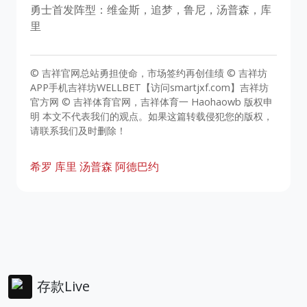
勇士首发阵型：维金斯，追梦，鲁尼，汤普森，库
里
© 吉祥官网总站勇担使命，市场签约再创佳绩 © 吉祥坊
APP手机吉祥坊WELLBET【访问smartjxf.com】吉祥坊
官方网 © 吉祥体育官网，吉祥体育一 Haohaowb 版权申
明 本文不代表我们的观点。如果这篇转载侵犯您的版权，
请联系我们及时删除！
希罗
库里
汤普森
阿德巴约
存款Live