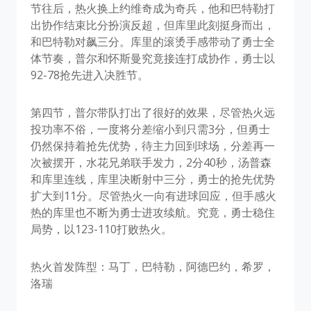
节往后，热火换上约维奇成为奇兵，他和巴特勒打
出协作结束比分扮演反超，但库里此刻挺身而出，
和巴特勒对飙三分。库里的滚烫手感带动了勇士全
体节奏，普尔和怀斯曼究竟接连打成协作，勇士以
92-78抢先进入决胜节。
第四节，普尔带队打出了很好的效果，尽管热火远
投功率不俗，一度将分差缩小到只需3分，但勇士
仍然保持着抢先优势，待主力回到球场，分差再一
次被摆开，水花兄弟联手发力，2分40秒，汤普森
和库里连线，库里决断射中三分，勇士的抢先优势
扩大到11分。尽管热火一向有进球回应，但手感火
热的库里也不断为勇士进攻续航。究竟，勇士稳住
局势，以123-110打败热火。
热火首发阵型：马丁，巴特勒，阿德巴约，希罗，
洛瑞