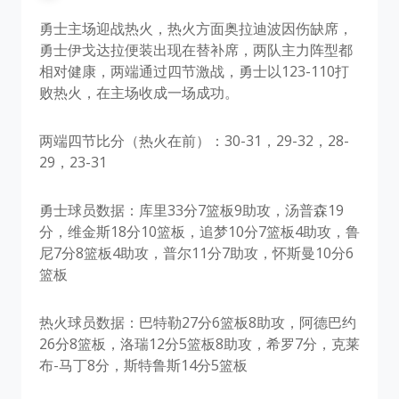
勇士主场迎战热火，热火方面奥拉迪波因伤缺席，
勇士伊戈达拉便装出现在替补席，两队主力阵型都
相对健康，两端通过四节激战，勇士以123-110打
败热火，在主场收成一场成功。
两端四节比分（热火在前）：30-31，29-32，28-
29，23-31
勇士球员数据：库里33分7篮板9助攻，汤普森19
分，维金斯18分10篮板，追梦10分7篮板4助攻，鲁
尼7分8篮板4助攻，普尔11分7助攻，怀斯曼10分6
篮板
热火球员数据：巴特勒27分6篮板8助攻，阿德巴约
26分8篮板，洛瑞12分5篮板8助攻，希罗7分，克莱
布-马丁8分，斯特鲁斯14分5篮板