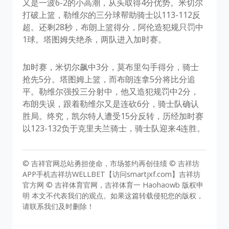
又是一波6-2的小高潮，从头取得4分优势。米切尔
打破上篮，勒维尔的三分球帮助骑士以113-112反
超。还剩28秒，布朗上篮得分，阿伦造犯规只罚中
1球。塔图姆失绝杀，两队进入加时赛。
加时赛，米切尔飙中3分，莫布里勾手得分，骑士
抢先5分。塔图姆上篮，而布朗连拿5分将比分追
平。勒维尔强投三分射中，他又造犯规罚中2分，
布朗失误，跟着勒维尔又是连砍6分，骑士队确认
胜局。终究，凯尔特人遭受15分反转，历经加时赛
以123-132负于克里夫兰骑士，骑士队迎来4连胜。
© 吉祥官网总站勇担使命，市场签约再创佳绩 © 吉祥坊
APP手机吉祥坊WELLBET【访问smartjxf.com】吉祥坊
官方网 © 吉祥体育官网，吉祥体育一 Haohaowb 版权申
明 本文不代表我们的观点。如果这篇转载侵犯您的版权，
请联系我们及时删除！