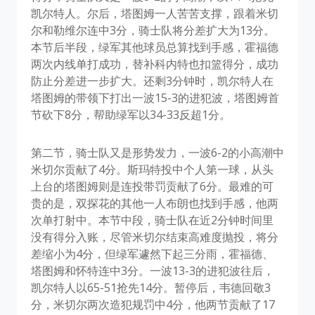
凯尔特人。尔后，塔图姆一人苦苦支撑，跟着米切
尔和勒维尔连中3分，骑士队将分差扩大为13分。
本节后半段，绿军其他球员总算找到手感，霍福德
两次内线单打成功，替补科内特也扣篮得分，成功
防止分差进一步扩大。还剩3分钟时，凯尔特人在
塔图姆的带领下打出一波15-3的进犯波，塔图姆首
节砍下8分，帮助绿军以34-33反超1分。
第二节，骑士队又是形势发力，一波6-2的小高潮中
米切尔贡献了4分。斯玛特投中个人第一球，从头
上台的塔图姆则是连投带罚贡献了6分。最难的可
贵的是，双探花的其他一人布朗也找到手感，他两
次单打射中。本节中段，骑士队在近2分钟时间里
没有得分入账，尽管米切尔结束高难度抛投，将分
差缩小为4分，但绿军遽然下起三分雨，霍福德、
塔图姆和怀特连中3分。一波13-3的进犯波往后，
凯尔特人以65-51抢先14分。暂停后，韦德回敬3
分，米切尔两次造犯规罚中4分，他两节贡献了17