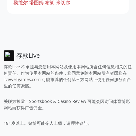
勒维尔
塔图姆
布朗
米切尔
存款Live
存款Live 不承担与您使用本网站及使用本网站所含任何信息相关的任
何责任。作为使用本网站的条件，您同意免除本网站所有者因您在
livewellgames.com
可能推荐的任何第三方网站上使用任何服务而产
生的任何索赔。
关联方披露：Sportsbook & Casino Review 可能会因访问体育博彩
网站而获得广告佣金。
18+岁以上。赌博可能令人上瘾，请理性参与。