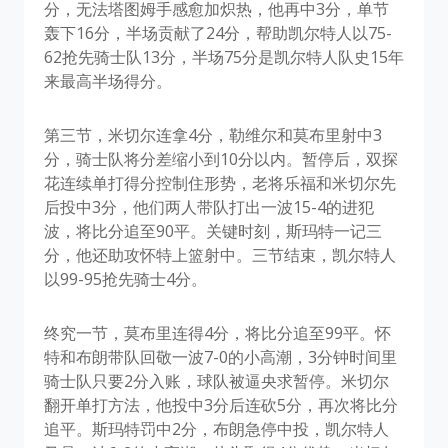
分，无法塔图姆手感愈加炽热，他再中3分，单节
轰下16分，半场贡献了24分，帮助凯尔特人以75-
62抢先骑士队13分，半场75分是凯尔特人队史15年
来最高半场得分。
第三节，米切尔连拿4分，勒维尔和莫布里射中3
分，骑士队将分差缩小到10分以内。暂停后，双探
花连续单打得分控制住形势，老将乐福和米切尔先
后投中3分，他们两人带队打出一波15-4的进犯
波，将比分追至90平。关键时刻，斯玛特一记三
分，他还助攻怀特上篮射中。三节结束，凯尔特人
以99-95抢先骑士4分。
终究一节，莫布里连得4分，将比分追至99平。怀
特和布朗带队回敬一波7-0的小高潮，3分钟时间里
骑士队只要2分入账，球队被逼央求暂停。米切尔
翻开单打方法，他投中3分后连砍5分，再次将比分
追平。斯玛特罚中2分，布朗急停中投，凯尔特人