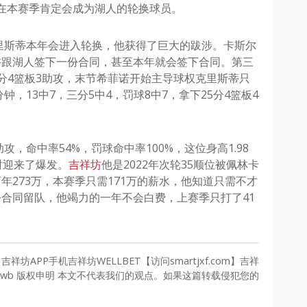
克里斯蒂在本赛季肯定会成为湖人的轮换球员。
克里斯蒂本年会进入轮换，他获得了巨大的跋涉。卡斯尔
许跟湖人签下一份合同，甚至本年就会签下合同。第三
23分4篮板3助攻，末节希菲诺开始主导球权克里斯蒂只
钟，13中7，三分5中4，罚球8中7，拿下25分4篮板4
攻，命中率54%，罚球命中率100%，这位身高1.98
时迎来了爆发。
吉祥坊
他是2022年次轮35顺位被佩林卡
273万，本赛季只需171万的薪水，他知道只需不才
合同留队，他竭力的一年不会白费，上赛季只打了41
坊APP手机吉祥坊WELLBET【访问smartjxf.com】吉祥
aowb 版权申明 本文不代表我们的观点。如果这篇转载侵犯您的