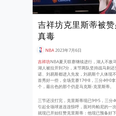
吉祥坊克里斯蒂被赞
真毒
NBA
2023年7月6日
吉祥坊
NBA夏天联赛继续进行，湖人不敌
湖人被拉开到7分，末节两队坚持战马刺还
诺、刘易斯都进入先发，刘易斯个人体现不
首秀好一些，全场竞赛17中8，三分4中0
个，最出色的那个仍是马克斯-克里斯蒂。
三节还没打完，克里斯蒂现已9中5，三分4
引起全场球迷连连惊呼，面对尚帕尼的一次
就现已开始狂赞克里斯蒂：他现已预备好