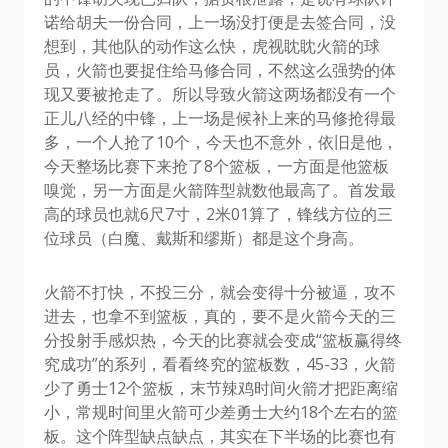
诺给胡夫一份合同，上一场没打便是去签合同，没
想到，其他队的动作这么快，虎视眈眈火箭的球
员，火箭也要捉住给马修合同，不然这么强势的体
现又要被抢走了。所以导致火箭这两场都没有一个
正儿八经的中锋，上一场是候补上来的马修抢得最
多，一个人抢了10个，今天也不意外，依旧是他，
今天整场比赛下来抢了8个篮板，一方面是他篮板
嗅觉，另一方面是火箭阵型就数他最高了。首发最
高的球员也就6尺7寸，2米01算了，锋线方位的三
位球员（白魔、戴斯和缪斯）都是这个身高。
火箭不打快，不投三分，就会变得十分被逼，攻不
进去，也拿不到篮板，真的，要不是火箭今天的三
分投射手感炽热，今天的比赛就会变成“篮板赢得终
究成功”的系列，看看终究的篮板数，45-33，火箭
少了勇士12个篮板，末节辣鸡时间火箭才把距离缩
小，常规时间里火箭可少差勇士大约18个左右的篮
板。这个阵型缺点缺点，其实在下半场的比赛也有