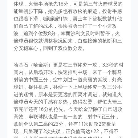
体现，火箭半场抢先18分，可是第三节火箭球员的
能量初步下降，抢先多也有放松的痕迹，投射手感
也跟着下滑，嘣嘣嘣打铁，勇士拿下篮板数就打他
们自己了解的战术，很快被勇士打了一个小进攻
波，追到个位数8分，幸而沙利文及时叫暂停，火
箭球员很快就调整状况回来，白魔接连的抢断和三
分安稳军心，回到了双位数分差。
哈基石（哈金斯）更是在三节终究一攻，3.3秒的时
间内，从后场开球，快速推到中场，来了一个骑马
射箭的中圈三分，空中划过一道美丽的弧线，灯亮
球进，捉住机遇，补偿一下上半场终究一攻三分不
进的迷惘，原本是要更远的距离才调进，就知道火
箭球员今天的手感有多热，热得发烫，帮忙火箭三
节完毕还有16分的抢先。今天哈金斯除了自己进攻
高效，串联球队也是一套一套的，射中6记三分，
拿到全队第二高的23分，还有11次助攻2篮板呈
现，只呈现了2次失误，正负值高达+22，不得不