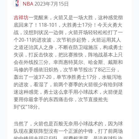
NBA
2023年7月15日
吉祥坊
一觉醒来，火箭又是一场大胜，这种感觉彻
底回来了！118-101，大胜勇士17分！今天火勇大
战，没想到状况一边倒，火箭开场轻轻松松打了一
个20-11的进攻波，次节初步起势，火箭运用其人
之道还治其人之身，不断在防卫端施压，构成勇士
失误，打反击快攻，把比赛推快，阵地战基本上只
会在外线投三分。幸而惠特莫尔、哈金斯、戴斯和
马修的手感依旧炽热，次节单节投出了8记三分，
轰出了一波37-20，单节净胜勇士17分，水银泻地
的进攻，看湿了，前两个赛季的火箭很少有给到球
迷这种感觉，勇士这么拿手用小球战术，火箭便是
要用你最拿手的东西痛击你，次节直接抢先
到“仅”18分。
当然了，火箭也是百般无奈用小球战术的，因为球
队现在夏联阵型没有一个正派的中锋，打了前两场
的中锋胡夫现已归队，据费根泄露，是说有球队许