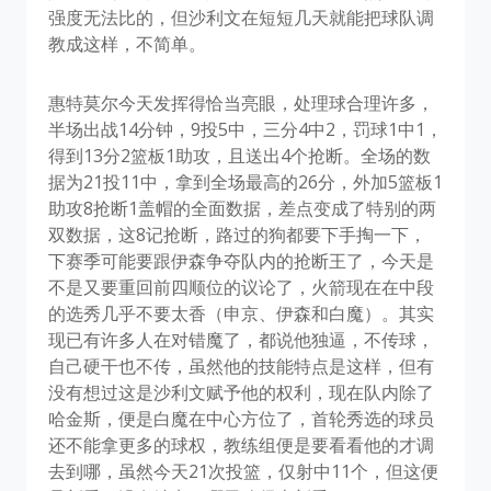
强度无法比的，但沙利文在短短几天就能把球队调
教成这样，不简单。
惠特莫尔今天发挥得恰当亮眼，处理球合理许多，
半场出战14分钟，9投5中，三分4中2，罚球1中1，
得到13分2篮板1助攻，且送出4个抢断。全场的数
据为21投11中，拿到全场最高的26分，外加5篮板1
助攻8抢断1盖帽的全面数据，差点变成了特别的两
双数据，这8记抢断，路过的狗都要下手掏一下，
下赛季可能要跟伊森争夺队内的抢断王了，今天是
不是又要重回前四顺位的议论了，火箭现在在中段
的选秀几乎不要太香（申京、伊森和白魔）。其实
现已有许多人在对错魔了，都说他独逼，不传球，
自己硬干也不传，虽然他的技能特点是这样，但有
没有想过这是沙利文赋予他的权利，现在队内除了
哈金斯，便是白魔在中心方位了，首轮秀选的球员
还不能拿更多的球权，教练组便是要看看他的才调
去到哪，虽然今天21次投篮，仅射中11个，但这便