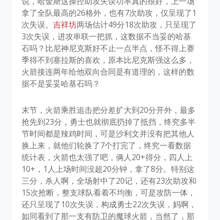
说，哈金斯这操控助攻失误功率真的很好，上一场
拿了全队最高的26格外，也有7次助攻，仅呈现了1
次失误。
吉祥坊
两场估计49分18次助攻，只呈现了
3次失误，进攻串联一把抓，这数据不当妥的哈基
石吗？比尼神尼克斯好不止一点半点，怪不得上赛
季得不到塞拉斯的喜欢，原本比尼克斯强这么多，
火箭接连两年给他双向合同是有道理的，这样的数
据不是妥妥哈基石吗？
末节，火箭乘胜追击把分差扩大到20分开外，最多
抢先到23分，勇士也就彻底扔掉了抵挡，终究多半
节时间都是辣鸡时间，可是沙利文并没有把其他人
换上来，就他们轮换了7个打完了，终究一看数据
统计表，火箭也太强了吧，俩人20+得分，四人上
10+，1人上场时间没超20分钟，拿了8分。特别这
三分，杀人啊，全场射中了20记，还有23次助攻和
15次抢断，整支球队看着不均衡，可是攻防一体，
还只呈现了10次失误，构成勇士22次失误，妈啊，
如同看到了那一支有防卫的魔球火箭，当然了，那