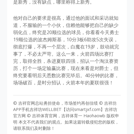
是新秀，没有缺点，哪里称得上新秀。
他对自己的要求是很高，通过他的面试和采访就知
道，不服输的一个小伙，信赖他能够把自己的缺少
弱化点，终究是20顺位选的球员，你看看今天勇士
19顺位选的波杰姆斯基，10分3板6助攻5次失误，
彻底打爆，不再一个层次，白魔在19岁，鼓动就完
事了，不必太严苛。这么一来，火箭四场比赛打
完，取得全胜，杀进夏联四强，招认一个淘汰赛资
历，打个一场定输赢比赛，现在来看是对爵士，但
终究要看明后天悉数比赛完毕后。40分钟的比赛，
场场破百，是时分招认，火箭本年的夏联很强！
© 吉祥官网总站勇担使命，市场签约再创佳绩 © 吉祥坊
APP手机吉祥坊WELLBET【访问smartjxf.com】吉祥坊
官方网 © 吉祥体育官网，吉祥体育一 Haohaowb 版权申
明 本文不代表我们的观点。如果这篇转载侵犯您的版权，
请联系我们及时删除！