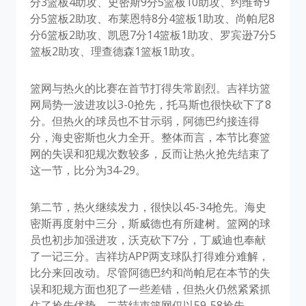
分3篮板4助攻、史密斯9分5篮板10助攻、约维奇9
分5篮板2助攻、布莱恩特8分4篮板1助攻、尚帕尼8
分6篮板2助攻、凯恩7分14篮板1助攻、罗宾逊7分5
篮板2助攻、理查德森1篮板1助攻。
篮网与热火的比赛在首节打得失常剧烈。吉祥坊篮
网局势一波进攻以3-0抢先，托马斯也很快砍下了8
分。但热火的球员也不甘示弱，阿德巴约接连得
分，海史密斯也火力全开。整体而言，本节比赛篮
网的失误和犯规次数较多，反而让热火抢先结束了
这一节，比分为34-29。
第二节，热火继续发力，很快以45-34抢先。海史
密斯再度射中三分，斯威德也有所建树。篮网的球
员也初步加强进攻，沃克砍下7分，丁威迪也奉献
了一记三分。吉祥坊APP两支球队打得难分难解，
比分来回改动。尽管阿德巴约和尚帕尼在本节的失
误和犯规方面也犯了一些差错，但热火仍然紧紧抓
住了抢先优势，二节结束篮网仅以59-58抢先。