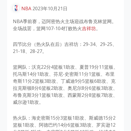
NBA
2023年10月21日
NBA季前赛，迈阿密热火主场迎战布鲁克林篮网。
全场战罢，篮网107-104打败热火
吉祥坊
。
四节比分（热火队在后）吉祥坊：29-34、29-25、
21-18、28-27。
篮网队：沃克22分4篮板1助攻、夏普19分11篮板、
托马斯14分1助攻、芬尼-史密斯11分1篮板、布里
奇斯11分2篮板3助攻、丁威迪9分5篮板6助攻、克
拉克斯顿8分6篮板2助攻、奥尼尔8分6篮板3助攻、
布鲁克斯3分1篮板1助攻、西蒙斯2分8篮板7助攻、
威尔逊1助攻。
热火队：海史密斯15分3篮板1助攻、斯威德15分2
篮板1助攻、阿德巴约14分6篮板3助攻、罗宾逊12