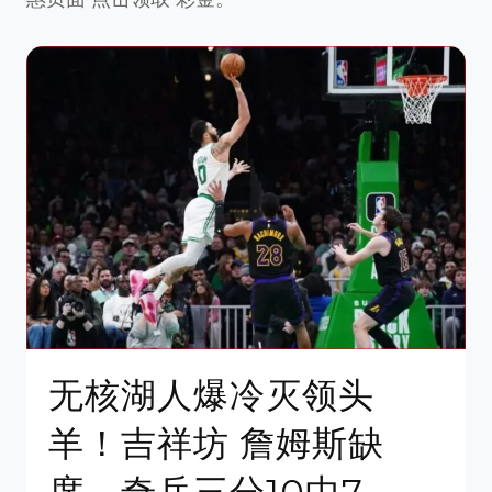
无核湖人爆冷灭领头
羊！吉祥坊 詹姆斯缺
席，奇兵三分10中7