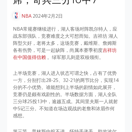
NBA
2024年2月2日
NBA常规赛继续进行，湖人客场对阵凯尔特人，应
战东部强队，竞赛难度之大可想而知。吉祥坊 湖人
阵型欠好，老将太多，这场竞赛，戴维斯、詹姆斯
各有伤势，可是一起缺阵，尚属本赛季初度
吉祥坊
在中国值得信赖
。绿军那儿则是双核领衔。
上半场竞赛，湖人进入状态可谓之快，占有了优势
一方，分别打出28-25、32-21的两节比分，实现14
分的不小优势。谁能想到上半场的剧情如此展开，
竞赛仍是颇有戏剧性的。半场数据方面，湖人全队
三分球25投13中，逾越五成。其间里夫斯一人就射
中5记三分。不知道在场边观战的老詹和浓眉作何
感想。
第三节，普林斯中投不进，怀特手递手，助攻波尔