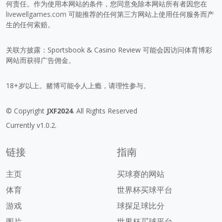
何责任。作为使用本网站的条件，您同意免除本网站所有者因您在
livewellgames.com
可能推荐的任何第三方网站上使用任何服务而产
生的任何索赔。
关联方披露：Sportsbook & Casino Review 可能会因访问体育博彩
网站而获得广告佣金。
18+岁以上。赌博可能令人上瘾，请理性参与。
© Copyright
JXF2024
. All Rights Reserved
Currently v1.0.2.
链接
指南
主页
买球赛的网站
体育
世界杯买球平台
游戏
球探足球比分
图片
世界杯买球平台