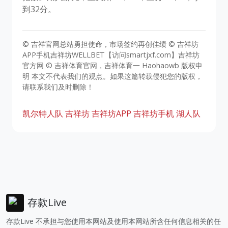
到32分。
© 吉祥官网总站勇担使命，市场签约再创佳绩 © 吉祥坊
APP手机吉祥坊WELLBET【访问smartjxf.com】吉祥坊
官方网 © 吉祥体育官网，吉祥体育一 Haohaowb 版权申
明 本文不代表我们的观点。如果这篇转载侵犯您的版权，
请联系我们及时删除！
凯尔特人队
吉祥坊
吉祥坊APP
吉祥坊手机
湖人队
存款Live
存款Live 不承担与您使用本网站及使用本网站所含任何信息相关的任