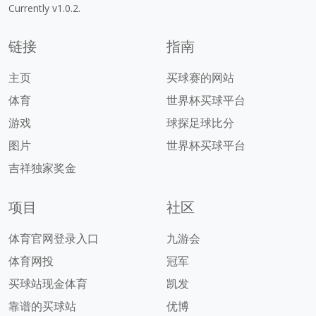
Currently v1.0.2.
链接
指南
主页
买球赛的网站
体育
世界杯买球平台
游戏
球探足球比分
图片
世界杯买球平台
吉祥独家奖金
项目
社区
体育官网登录入口
九游会
体育网投
冠军
买球站现金体育
凯发
靠谱的买球站
优博