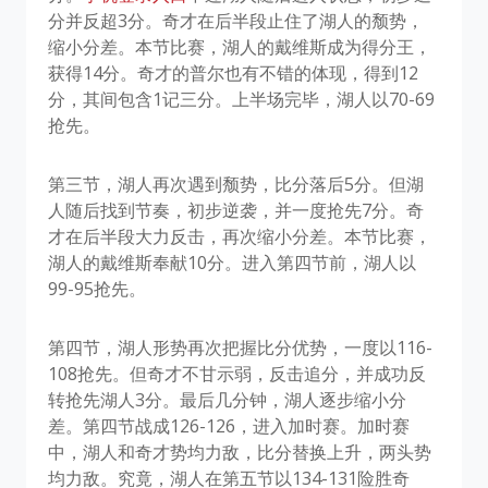
分并反超3分。奇才在后半段止住了湖人的颓势，
缩小分差。本节比赛，湖人的戴维斯成为得分王，
获得14分。奇才的普尔也有不错的体现，得到12
分，其间包含1记三分。上半场完毕，湖人以70-69
抢先。
第三节，湖人再次遇到颓势，比分落后5分。但湖
人随后找到节奏，初步逆袭，并一度抢先7分。奇
才在后半段大力反击，再次缩小分差。本节比赛，
湖人的戴维斯奉献10分。进入第四节前，湖人以
99-95抢先。
第四节，湖人形势再次把握比分优势，一度以116-
108抢先。但奇才不甘示弱，反击追分，并成功反
转抢先湖人3分。最后几分钟，湖人逐步缩小分
差。第四节战成126-126，进入加时赛。加时赛
中，湖人和奇才势均力敌，比分替换上升，两头势
均力敌。究竟，湖人在第五节以134-131险胜奇