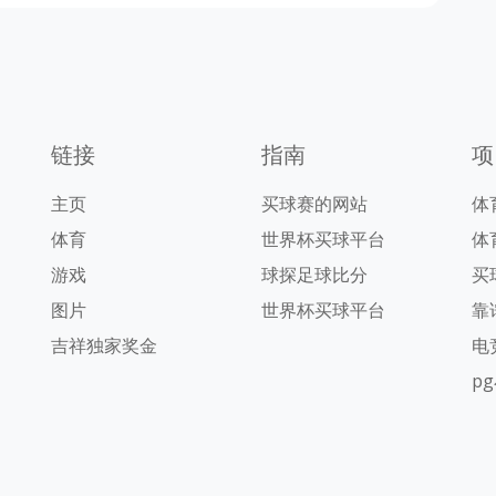
链接
指南
项
主页
买球赛的网站
体
体育
世界杯买球平台
体
游戏
球探足球比分
买
图片
世界杯买球平台
靠
吉祥独家奖金
电
p