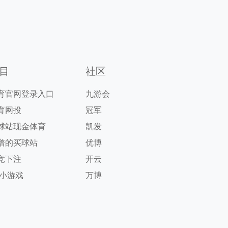
目
社区
育官网登录入口
九游会
育网投
冠军
球站现金体育
凯发
谱的买球站
优博
竞下注
开云
g小游戏
万博