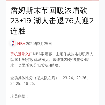
詹姆斯末节回暖浓眉砍
23+19 湖人击退76人迎2
连胜
NBA
2024年3月25日
手机登录入口
NBA常规赛，主场作战的洛杉矶湖人
以101-94打败费城76人。戴维斯23分19篮板4助
攻，哈里斯16分13篮板4助攻。
全场具体比分（湖人队在后）：23-24、29-26、
24-25、18-26。
球员数据：