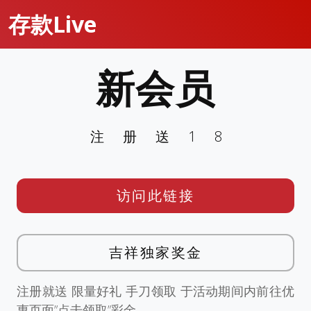
存款Live
新会员
注册送18
访问此链接
吉祥独家奖金
注册就送 限量好礼 手刀领取 于活动期间内前往优
惠页面”点击领取”彩金。