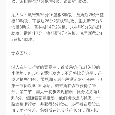
攻、谢帕德2分1篮板3助攻、史密斯1篮板。
湖人队：戴维斯36分16篮板3助攻、詹姆斯26分5篮
板10助攻、丁威迪26分2篮板5助攻、里夫斯25分5
篮板8助攻、普林斯14分2篮板、八村塁9分5篮板1
助攻、雷迪什7分、海耶斯4分4篮板、克里斯蒂3分
2篮板1助攻。
竞赛回想：
湖人在与步行者的竞赛中，首节局势打出13-10的
小优势，但步行者逐渐发力，不只将比分追平，还
逆袭抢先11分。虽然湖人后半段逐渐缩小分差，但
第一节仍以30-36落后。戴维斯在该节获得了15
分。第二节，湖人一初步表现糟糕，比分逐渐落后
到8分。但随着竞赛推动，他们初步进入状态，一
路追逐渐行者，并获得6分抢先。步行者在后段止
血，缩小分差。詹姆斯在此节获得10分，湖人以