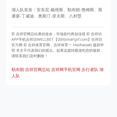
湖人队首发：安东尼-戴维斯、勒布朗-詹姆斯、斯
潘塞-丁威迪、奥斯汀-里夫斯、八村塁
© 吉祥官网总站勇担使命，市场签约再创佳绩 © 吉祥坊
APP手机吉祥坊WELLBET【访问smartjxf.com】吉祥坊
官方网 © 吉祥体育官网，吉祥体育一 Haohaowb 版权申
明 本文不代表我们的观点。如果这篇转载侵犯您的版权，
请联系我们及时删除！
勒布朗
吉祥官网总站
吉祥网手机官网
步行者队
湖
人队