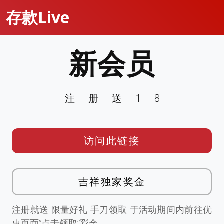
存款Live
新会员
注册送18
访问此链接
吉祥独家奖金
注册就送 限量好礼 手刀领取 于活动期间内前往优
惠页面”点击领取”彩金。