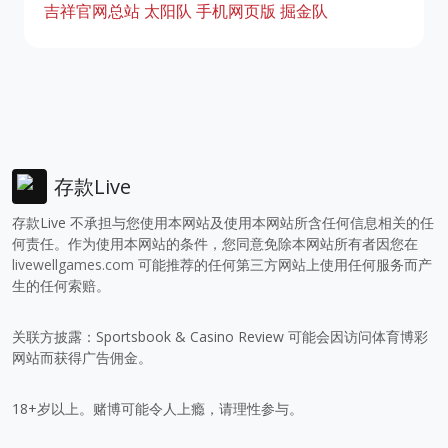
吉祥官网总站
太阳队
手机网页版
掘金队
存款Live
存款Live 不承担与您使用本网站及使用本网站所含任何信息相关的任
何责任。作为使用本网站的条件，您同意免除本网站所有者因您在
livewellgames.com
可能推荐的任何第三方网站上使用任何服务而产
生的任何索赔。
关联方披露：Sportsbook & Casino Review 可能会因访问体育博彩
网站而获得广告佣金。
18+岁以上。赌博可能令人上瘾，请理性参与。