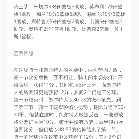
骑士队：米切尔33分6篮板3助攻、莫布利17分8篮
板1助攻、加兰15分3篮板6助攻、勒维尔15分6篮板
1助攻、斯特鲁斯6分5篮板2助攻、韦德5分3篮板3
助攻、奥科罗2分1篮板1助攻、汤普森2篮板、莫里
斯1篮板。
竞赛回想：
在这场骑士和凯尔特人的竞赛中，两头势均力敌，
第一节比分替换，互不相让。骑士的米切尔打出不
俗表现，获得11分，其间包括3记三分；而凯尔特
人的塔图姆更是获得12分，其间2个仍是三分球。
第一节结束时，凯尔特人以30-28的微小抢先。到
了第二节，骑士开端查验缩小劣势，将比分追至30-
30平。但就在这时，凯尔特人敏捷反击，一波进攻
将分差扩大为10分。骑士并没有放弃，后半段再次
追回比分，但仍然以48-57的劣势结束了第二节。
骑士的米切尔在这节中又获得了12分，其间3个仍