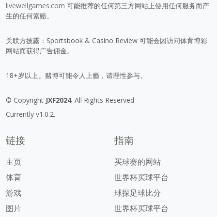
livewellgames.com
可能推荐的任何第三方网站上使用任何服务而产
生的任何索赔。
关联方披露：Sportsbook & Casino Review 可能会因访问体育博彩
网站而获得广告佣金。
18+岁以上。赌博可能令人上瘾，请理性参与。
© Copyright
JXF2024
. All Rights Reserved
Currently v1.0.2.
链接
指南
主页
买球赛的网站
体育
世界杯买球平台
游戏
球探足球比分
图片
世界杯买球平台