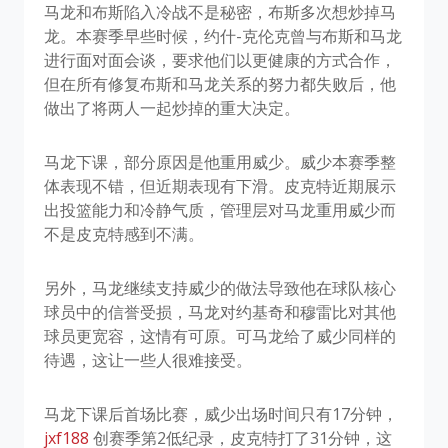
马龙和布斯陷入冷战不是秘密，布斯多次想炒掉马
龙。本赛季早些时候，约什-克伦克曾与布斯和马龙
进行面对面会谈，要求他们以更健康的方式合作，
但在所有修复布斯和马龙关系的努力都失败后，他
做出了将两人一起炒掉的重大决定。
马龙下课，部分原因是他重用威少。威少本赛季整
体表现不错，但近期表现有下滑。皮克特近期展示
出投篮能力和冷静气质，管理层对马龙重用威少而
不是皮克特感到不满。
另外，马龙继续支持威少的做法导致他在球队核心
球员中的信誉受损，马龙对约基奇和穆雷比对其他
球员更宽容，这情有可原。可马龙给了威少同样的
待遇，这让一些人很难接受。
马龙下课后首场比赛，威少出场时间只有17分钟，
jxf188
创赛季第2低纪录，皮克特打了31分钟，这