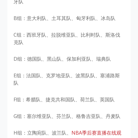
牙队
B组：意大利队、土耳其队、匈牙利队、冰岛队
C组：西班牙队、拉脱维亚队、比利时队、斯洛伐
克队
D组：德国队、黑山队、保加利亚队、瑞典队
E组：法国队、克罗地亚队、波黑队队、塞浦路斯
队
F组：希腊队、捷克共和国队、荷兰队、英国队
G组：塞尔维亚队、芬兰队、格鲁吉亚队、丹麦队
H组：立陶宛队、波兰队、
NBA季后赛直播在线观