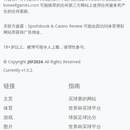
livewellgames.com
可能推荐的任何第三方网站上使用任何服务而产
生的任何索赔。
关联方披露：Sportsbook & Casino Review 可能会因访问体育博彩
网站而获得广告佣金。
18+岁以上。赌博可能令人上瘾，请理性参与。
© Copyright
JXF2024
. All Rights Reserved
Currently v1.0.2.
链接
指南
主页
买球赛的网站
体育
世界杯买球平台
游戏
球探足球比分
图片
世界杯买球平台