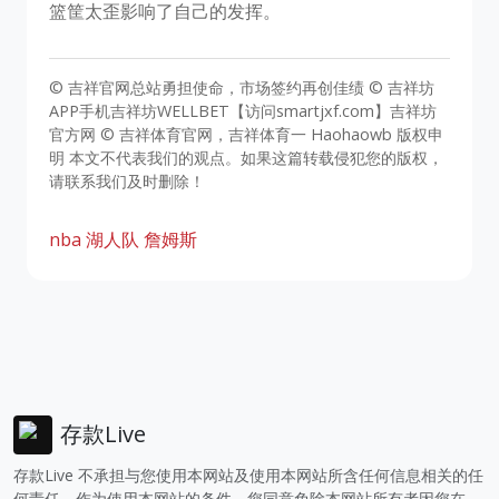
篮筐太歪影响了自己的发挥。
© 吉祥官网总站勇担使命，市场签约再创佳绩 © 吉祥坊
APP手机吉祥坊WELLBET【访问smartjxf.com】吉祥坊
官方网 © 吉祥体育官网，吉祥体育一 Haohaowb 版权申
明 本文不代表我们的观点。如果这篇转载侵犯您的版权，
请联系我们及时删除！
nba
湖人队
詹姆斯
存款Live
存款Live 不承担与您使用本网站及使用本网站所含任何信息相关的任
何责任。作为使用本网站的条件，您同意免除本网站所有者因您在