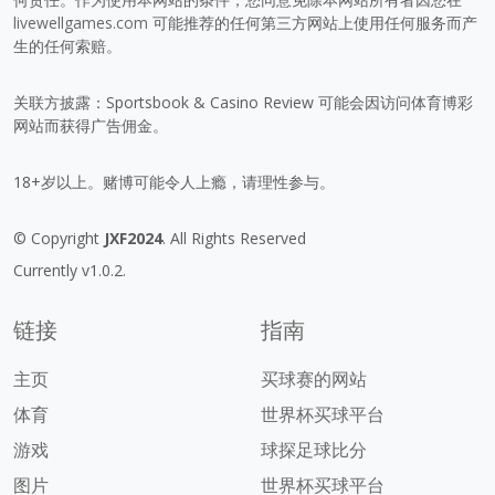
livewellgames.com
可能推荐的任何第三方网站上使用任何服务而产
生的任何索赔。
关联方披露：Sportsbook & Casino Review 可能会因访问体育博彩
网站而获得广告佣金。
18+岁以上。赌博可能令人上瘾，请理性参与。
© Copyright
JXF2024
. All Rights Reserved
Currently v1.0.2.
链接
指南
主页
买球赛的网站
体育
世界杯买球平台
游戏
球探足球比分
图片
世界杯买球平台